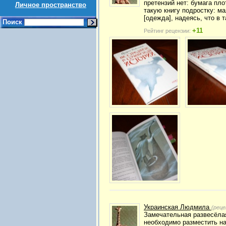
претензий нет: бумага пло
Личное пространство
такую книгу подростку: м
[одежда], надеясь, что в 
Поиск
+11
Рейтинг рецензии:
Украинская Людмила
(реце
Замечательная развесёлая
необходимо разместить на