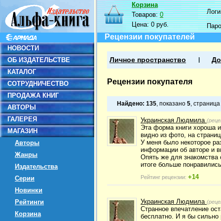
Корзина
Логин
Товаров:
0
Цена:
0 руб.
Пар
Рецензии покупателей
НОВОСТИ
ОБ ИЗДАТЕЛЬСТВЕ
Личное пространство
До
КАТАЛОГ
Рецензии покупателя
СОТРУДНИЧЕСТВО
ПРОДАЖА КНИГ
Найдено:
135
, показано
5
, страниц
АВТОРЫ
ГАЛЕРЕЯ
Украинская Людмила
(реце
Эта форма книги хороша и
МАГАЗИН
видно из фото, на страниц
У меня было некоторое ра
Авторы
информации об авторе и 
Жанры
Опять же для знакомства 
итоге больше понравились
Издательства
+14
Рейтинг рецензии:
Серии
Новинки
Украинская Людмила
Рейтинги
(реце
Странное впечатление оста
Корзина
бесплатно. И я бы сильно 