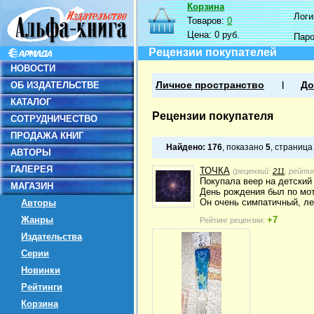
Корзина
Логин
Товаров:
0
Цена:
0 руб.
Пар
Рецензии покупателей
НОВОСТИ
ОБ ИЗДАТЕЛЬСТВЕ
Личное пространство
До
КАТАЛОГ
Рецензии покупателя
СОТРУДНИЧЕСТВО
ПРОДАЖА КНИГ
Найдено:
176
, показано
5
, страниц
АВТОРЫ
ГАЛЕРЕЯ
ТОЧКА
(рецензий:
211
, рейти
Покупала веер на детский
МАГАЗИН
День рождения был по моти
Он очень симпатичный, ле
Авторы
Жанры
+7
Рейтинг рецензии:
Издательства
Серии
Новинки
Рейтинги
Корзина