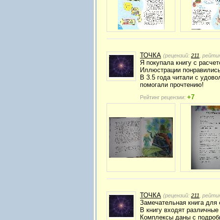
ТОЧКА
(рецензий:
211
, рейти
Я покупала книгу с расче
Иллюстрации понравились.
В 3.5 года читали с удов
помогали прочтению!
+7
Рейтинг рецензии:
ТОЧКА
(рецензий:
211
, рейти
Замечательная книга для 
В книгу входят различные
Комплексы даны с подроб