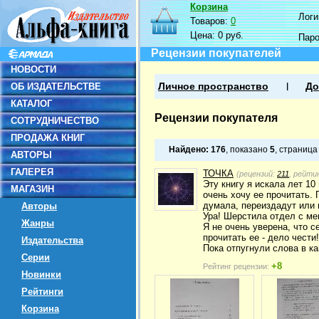
Корзина
Логин
Товаров:
0
Цена:
0 руб.
Пар
Рецензии покупателей
НОВОСТИ
ОБ ИЗДАТЕЛЬСТВЕ
Личное пространство
До
КАТАЛОГ
Рецензии покупателя
СОТРУДНИЧЕСТВО
ПРОДАЖА КНИГ
Найдено:
176
, показано
5
, страниц
АВТОРЫ
ГАЛЕРЕЯ
ТОЧКА
(рецензий:
211
, рейти
Эту книгу я искала лет 10
МАГАЗИН
очень хочу ее прочитать. 
думала, переиздадут или 
Авторы
Ура! Шерстила отдел с м
Жанры
Я не очень уверена, что 
прочитать ее - дело чести!
Издательства
Пока отпугнули слова в ка
Серии
+8
Рейтинг рецензии:
Новинки
Рейтинги
Корзина