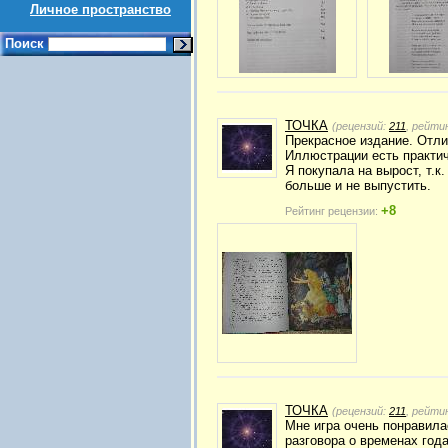
Личное пространство
Поиск
ТОЧКА
(рецензий:
211
, рейти
Прекрасное издание. Отли
Иллюстрации есть практич
Я покупала на вырост, т.к
больше и не выпустить.
+8
Рейтинг рецензии:
ТОЧКА
(рецензий:
211
, рейти
Мне игра очень понравила
разговора о временах года