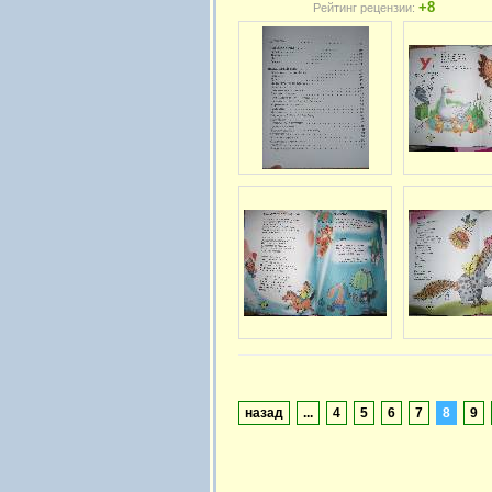
+8
Рейтинг рецензии:
назад
...
4
5
6
7
8
9