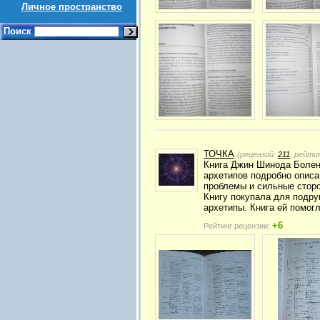
Личное пространство
Поиск
ТОЧКА
(рецензий:
211
, рейти
Книга Джин Шинода Болен 
архетипов подробно описа
проблемы и сильные стор
Книгу покупала для подру
архетипы. Книга ей помог
+6
Рейтинг рецензии: