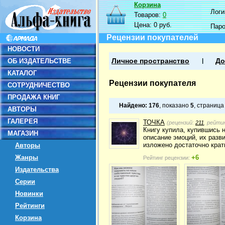
Корзина
Логин
Товаров:
0
Цена:
0 руб.
Пар
Рецензии покупателей
НОВОСТИ
ОБ ИЗДАТЕЛЬСТВЕ
Личное пространство
До
КАТАЛОГ
Рецензии покупателя
СОТРУДНИЧЕСТВО
ПРОДАЖА КНИГ
Найдено:
176
, показано
5
, страниц
АВТОРЫ
ГАЛЕРЕЯ
ТОЧКА
(рецензий:
211
, рейти
Книгу купила, купившись н
МАГАЗИН
описание эмоций, их разв
изложено достаточно крат
Авторы
Жанры
+6
Рейтинг рецензии:
Издательства
Серии
Новинки
Рейтинги
Корзина