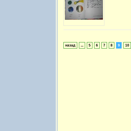
назад
...
5
6
7
8
9
10