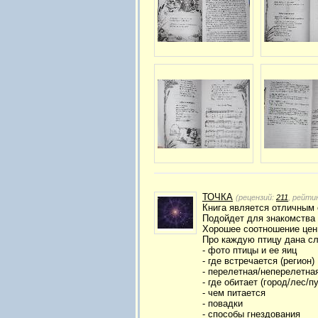
ТОЧКА
(рецензий:
211
, рейти
Книга является отличным 
Подойдет для знакомства 
Хорошее соотношение цены
Про каждую птицу дана с
- фото птицы и ее яиц
- где встречается (регион)
- перелетная/неперелетна
- где обитает (город/лес/пу
- чем питается
- повадки
- способы гнездования