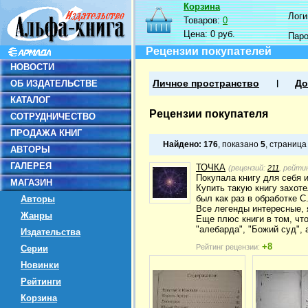
Корзина
Логин
Товаров:
0
Цена:
0 руб.
Пар
Рецензии покупателей
НОВОСТИ
ОБ ИЗДАТЕЛЬСТВЕ
Личное пространство
До
КАТАЛОГ
Рецензии покупателя
СОТРУДНИЧЕСТВО
ПРОДАЖА КНИГ
Найдено:
176
, показано
5
, страниц
АВТОРЫ
ГАЛЕРЕЯ
ТОЧКА
(рецензий:
211
, рейти
Покупала книгу для себя 
МАГАЗИН
Купить такую книгу захоте
был как раз в обработке 
Авторы
Все легенды интересные, я
Жанры
Еще плюс книги в том, чт
"алебарда", "Божий суд", 
Издательства
+8
Рейтинг рецензии:
Серии
Новинки
Рейтинги
Корзина