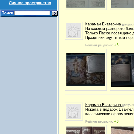
Личное пространство
Поиск
Караман Екатерина
(реценз
На каждом развороте боль
Только Пасхе посвящено 
Праздники идут в том поря
+3
Рейтинг рецензии:
Караман Екатерина
(реценз
Искала в подарок Евангел
классическое оформление
+3
Рейтинг рецензии: