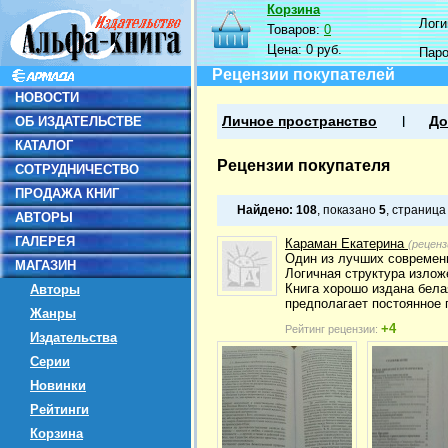
Корзина
Логин
Товаров:
0
Цена:
0 руб.
Пар
Рецензии покупателей
НОВОСТИ
ОБ ИЗДАТЕЛЬСТВЕ
Личное пространство
До
КАТАЛОГ
Рецензии покупателя
СОТРУДНИЧЕСТВО
ПРОДАЖА КНИГ
Найдено:
108
, показано
5
, страниц
АВТОРЫ
ГАЛЕРЕЯ
Караман Екатерина
(реценз
Один из лучших современн
МАГАЗИН
Логичная структура излож
Книга хорошо издана белая
Авторы
предполагает постоянное 
Жанры
+4
Рейтинг рецензии:
Издательства
Серии
Новинки
Рейтинги
Корзина