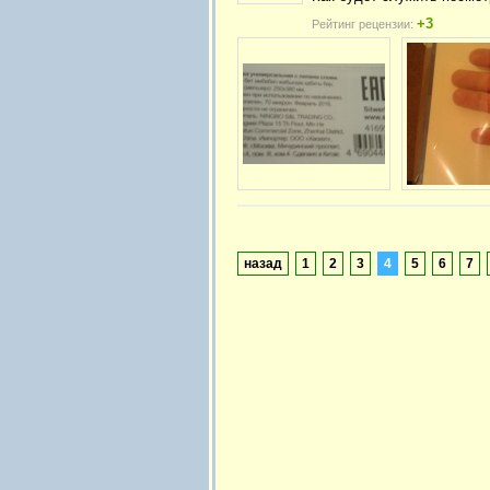
+3
Рейтинг рецензии:
назад
1
2
3
4
5
6
7