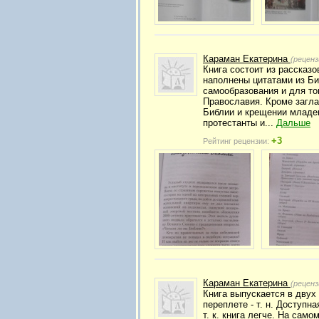
Караман Екатерина
(реценз
Книга состоит из рассказ
наполнены цитатами из Би
самообразования и для то
Православия. Кроме загла
Библии и крещении младен
протестанты и...
Дальше
+3
Рейтинг рецензии:
Караман Екатерина
(реценз
Книга выпускается в двух в
переплете - т. н. Доступн
т. к. книга легче. На сам