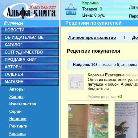
Корзина
Логин
Товаров:
0
Цена:
0 руб.
Пар
Рецензии покупателей
НОВОСТИ
ОБ ИЗДАТЕЛЬСТВЕ
Личное пространство
До
КАТАЛОГ
Рецензии покупателя
СОТРУДНИЧЕСТВО
ПРОДАЖА КНИГ
Найдено:
108
, показано
5
, страниц
АВТОРЫ
ГАЛЕРЕЯ
Караман Екатерина
(реценз
Одна из самых моих удачн
МАГАЗИН
петушка и бобок. А реали
бюджетная.
Авторы
Жанры
+3
Рейтинг рецензии:
Издательства
Серии
Новинки
Рейтинги
Корзина