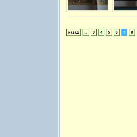
назад
...
3
4
5
6
7
8