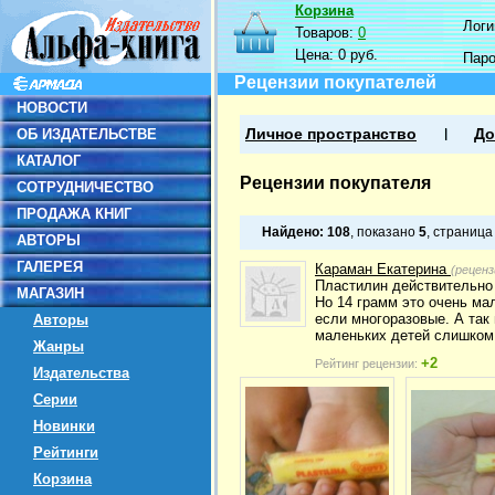
Корзина
Логин
Товаров:
0
Цена:
0 руб.
Пар
Рецензии покупателей
НОВОСТИ
ОБ ИЗДАТЕЛЬСТВЕ
Личное пространство
До
КАТАЛОГ
Рецензии покупателя
СОТРУДНИЧЕСТВО
ПРОДАЖА КНИГ
Найдено:
108
, показано
5
, страниц
АВТОРЫ
ГАЛЕРЕЯ
Караман Екатерина
(реценз
Пластилин действительно
МАГАЗИН
Но 14 грамм это очень ма
если многоразовые. А так
Авторы
маленьких детей слишком 
Жанры
+2
Рейтинг рецензии:
Издательства
Серии
Новинки
Рейтинги
Корзина