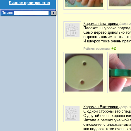
Личное пространство
Поиск
Караман Екатерина
(реценз
Плоская шнуровка подходи
Само дерево довольно тол
вырезать самим из толсто
И шнурок тоже очень прак
+2
Рейтинг рецензии:
Караман Екатерина
(реценз
С одной стороны это спец
С другой очень хорошо из
Читала а рамках учебной 
отношения с инославными,
как подарок тоже очень х