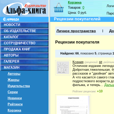
Корзина
Логин
Товаров:
0
Цена:
0 руб.
Пар
Рецензии покупателей
НОВОСТИ
ОБ ИЗДАТЕЛЬСТВЕ
Личное пространство
До
КАТАЛОГ
Рецензии покупателя
СОТРУДНИЧЕСТВО
ПРОДАЖА КНИГ
Найдено:
66
, показано
5
, страница
АВТОРЫ
ГАЛЕРЕЯ
Ксения
(рецензий:
68
, рейтин
Отличное издание легенда
МАГАЗИН
Добротная,тяжеленькая, б
рассказов и "двойная" ав
Авторы
А что касается самого гла
Жанры
подросткового возраста д
фильма, и теперь...
Даль
Издательства
+10
Рейтинг рецензии:
Серии
Новинки
Рейтинги
Корзина