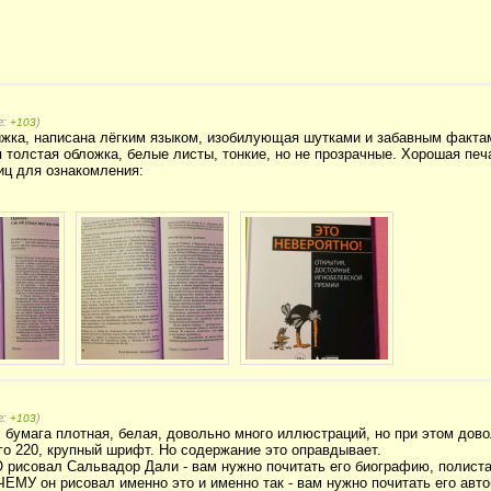
г:
)
+103
ижка, написана лёгким языком, изобилующая шутками и забавным факта
 толстая обложка, белые листы, тонкие, но не прозрачные. Хорошая печа
иц для ознакомления:
г:
)
+103
 бумага плотная, белая, довольно много иллюстраций, но при этом дово
го 220, крупный шрифт. Но содержание это оправдывает.
О рисовал Сальвадор Дали - вам нужно почитать его биографию, полист
ЧЕМУ он рисовал именно это и именно так - вам нужно почитать его авт