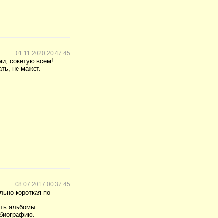
01.11.2020 20:47:45
ми, советую всем!
ть, не мажет.
08.07.2017 00:37:45
льно короткая по
ать альбомы.
обиографию.