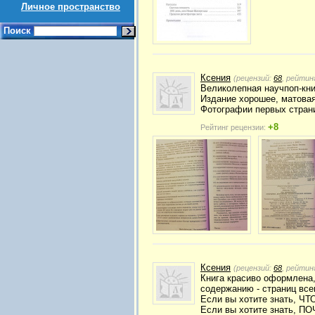
Личное пространство
Поиск
Ксения
(рецензий:
68
, рейтин
Великолепная научпоп-кн
Издание хорошее, матовая
Фотографии первых стран
+8
Рейтинг рецензии:
Ксения
(рецензий:
68
, рейтин
Книга красиво оформлена,
содержанию - страниц все
Если вы хотите знать, ЧТ
Если вы хотите знать, ПО