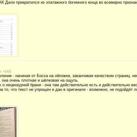
КАК Дали превратился из эпатажного богемного юнца во всемирно признан
г:
)
+103
ение - начиная от Босха на обложке, заканчивая качеством страниц: нес
, она очень плотная и шёлковая на ощупь.
к о нецензурной брани - она там действительно есть и действительно ве
а то, что текст не упрощен и дан в оригинале - возможно, не подойдёт