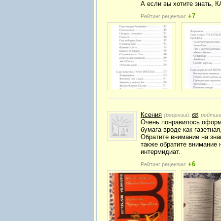
А если вы хотите знать, 
+7
Рейтинг рецензии:
Ксения
(рецензий:
68
, рейтин
Очень понравилось оформл
бумага вроде как газетная
Обратите внимание на зна
также обратите внимание н
интермидиат.
+6
Рейтинг рецензии: