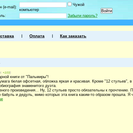
Чужой
 (e-mail):
компьютер
оль:
Забыли пароль?
ставка
Оплата
Как заказать
1
г:
)
+103
рной книги от "Пальмиры"!
умага белая офсетная, обложка яркая и красивая. Кроме "12 стульев", в
тобиография знаменитого дуэта.
вного произведения... Ну, 12 стульев просто обязательны к прочтению. П
о бабуль и дедуль, мимо которых эта книга каким-то образом прошла. Я 
ше