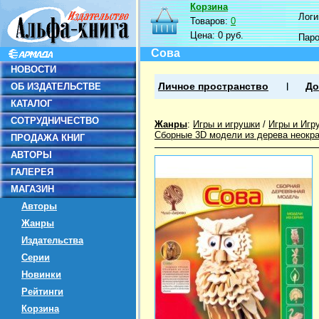
Корзина
Логин
Товаров:
0
Цена:
0 руб.
Пар
Сова
НОВОСТИ
ОБ ИЗДАТЕЛЬСТВЕ
Личное пространство
До
КАТАЛОГ
СОТРУДНИЧЕСТВО
Жанры
:
Игры и игрушки
/
Игры и Игр
Сборные 3D модели из дерева неокр
ПРОДАЖА КНИГ
АВТОРЫ
ГАЛЕРЕЯ
МАГАЗИН
Авторы
Жанры
Издательства
Серии
Новинки
Рейтинги
Корзина