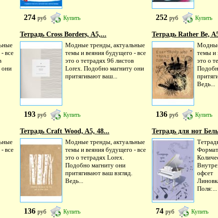
274
252
руб
Купить
руб
Купить
Тетрадь Cross Borders, A5,...
Тетрадь Rather Be, A5
ьные
Модные тренды, актуальные
Модные
- все
темы и веяния будущего - все
темы и 
в
это о тетрадях 96 листов
это о т
 они
Lorex. Подобно магниту они
Подобн
притягивают ваш...
притяги
Ведь...
193
136
руб
Купить
руб
Купить
Тетрадь Craft Wood, A5, 48...
Тетрадь для нот Белы
ьные
Модные тренды, актуальные
Тетрадь
- все
темы и веяния будущего - все
Формат
это о тетрадях Lorex.
Количес
Подобно магниту они
Внутре
притягивают ваш взгляд.
офсет
Ведь...
Линовк
Поля:...
136
74
руб
Купить
руб
Купить