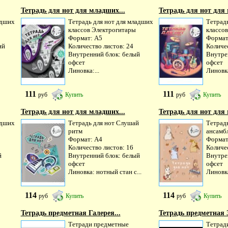
Тетрадь для нот для младших...
Тетрадь для нот для
адших
Тетрадь для нот для младших
Тетрад
классов Электрогитары
классов
Формат: А5
Формат
ий
Количество листов: 24
Количес
Внутренний блок: белый
Внутре
офсет
офсет
Линовка:...
Линовка
111
111
руб
Купить
руб
Купить
Тетрадь для нот для младших...
Тетрадь для нот для
адших
Тетрадь для нот Слушай
Тетрад
ритм
ансамб
Формат: А4
Формат
Количество листов: 16
Количес
й
Внутренний блок: белый
Внутре
офсет
офсет
Линовка: нотный стан с...
Линовка
114
114
руб
Купить
руб
Купить
Тетрадь предметная Галерея...
Тетрадь предметная З
Тетради предметные
Тетрад