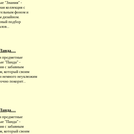
е "Знания" -
ая коллекция с
тельным фоном и
м дизайном.
ный подбор
лов...
анда....
и предметные
ые "Панда" -
ия с забавным
ом, который своим
и немного неуклюжим
очно покорит...
анда....
и предметные
ые "Панда" -
ия с забавным
ом, который своим