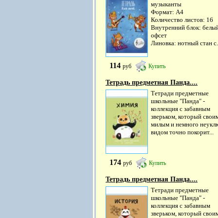
музыканты
Формат: А4
Количество листов: 16
Внутренний блок: белы
офсет
Линовка: нотный стан с.
114
руб
Купить
Тетрадь предметная Панда....
Тетради предметные
школьные "Панда" -
коллекция с забавным
зверьком, который свои
милым и немного неук
видом точно покорит...
174
руб
Купить
Тетрадь предметная Панда....
Тетради предметные
школьные "Панда" -
коллекция с забавным
зверьком, который свои