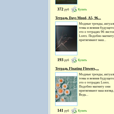
372
руб
Купить
Тетрадь Days Mood, A5, 96...
Модные тренды, актуал
темы и веяния будущего 
это о тетрадях 96 листо
Lorex. Подобно магниту
притягивают ваш...
193
руб
Купить
Тетрадь Floating Flowers,...
Модные тренды, актуал
темы и веяния будущего 
это о тетрадях Lorex.
Подобно магниту они
притягивают ваш взгляд.
Ведь...
141
руб
Купить