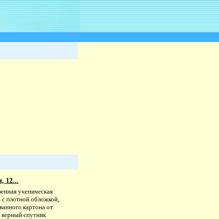
 12...
венная ученическая
 с плотной обложкой,
ванного картона от
 - верный спутник