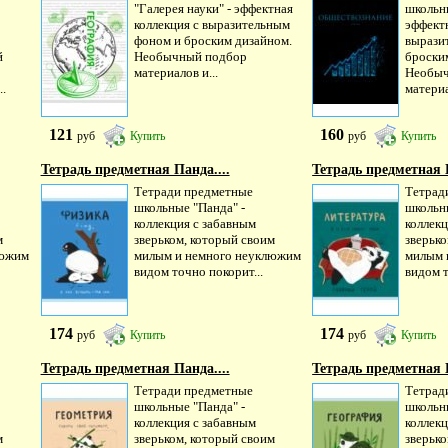
"Галерея науки" - эффектная
школьны
коллекция с выразительным
эффектн
фоном и броским дизайном.
вырази
й
Необычный подбор
броски
материалов и...
Необыч
..
материа
121
160
руб
Купить
руб
Купить
Тетрадь предметная Панда....
Тетрадь предметная П
Тетради предметные
Тетрад
школьные "Панда" -
школьн
коллекция с забавным
коллекц
м
зверьком, который своим
зверьк
люжим
милым и немного неуклюжим
милым 
видом точно покорит...
видом т
174
174
руб
Купить
руб
Купить
Тетрадь предметная Панда....
Тетрадь предметная П
Тетради предметные
Тетрад
школьные "Панда" -
школьн
коллекция с забавным
коллекц
м
зверьком, который своим
зверьк