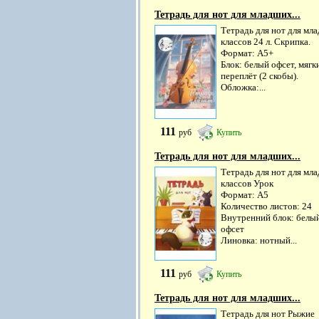
Тетрадь для нот для младших...
Тетрадь для нот для мл
классов 24 л. Скрипка.
Формат: А5+
Блок: белый офсет, мягк
переплёт (2 скобы).
Обложка:...
111
руб
Купить
Тетрадь для нот для младших...
Тетрадь для нот для мл
классов Урок
Формат: А5
Количество листов: 24
Внутренний блок: белы
офсет
Линовка: нотный...
111
руб
Купить
Тетрадь для нот для младших...
Тетрадь для нот Рыжие