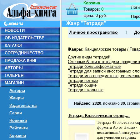
Корзина
Логин
Товаров:
0
Цена:
0 руб.
Пар
Жанр "Тетради"
НОВОСТИ
Личное пространство
До
ОБ ИЗДАТЕЛЬСТВЕ
КАТАЛОГ
Жанры
:
Канцелярские товары
/
Това
СОТРУДНИЧЕСТВО
Другие виды тетрадей
ПРОДАЖА КНИГ
Сменные блоки к тетрадям, разделит
Тетради большеформатные
АВТОРЫ
Тетради для записи иностранных сло
ГАЛЕРЕЯ
Тетради многопредметные, со сменн
Тетради нотные
МАГАЗИН
Тетради общие
Тетради школьные
Авторы
Жанры
Найдено:
2320
, показано
30
, стран
Издательства
Серии
Тетрадь Классическая серия,...
Новинки
Тетрадь 48 листов на ск
формата А5 от Эксмо -
Рейтинги
незаменимый инструме
Корзина
для учеников старших