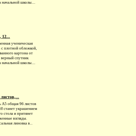
 начальной школы....
 12...
венная ученическая
 с плотной обложкой,
ванного картона от
 - верный спутник
 начальной школы....
листов,...
ь А5 общая 96 листов
off станет украшением
о стола и притянет
женные взгляды.
альная линовка в...