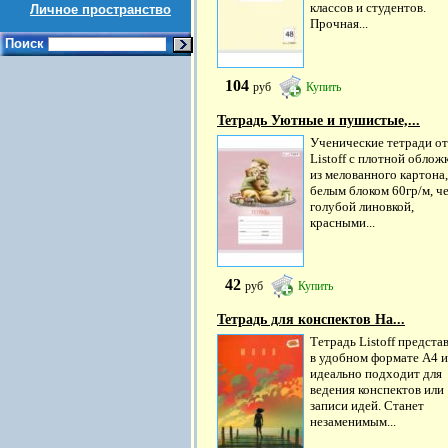
классов и студентов.
Личное пространство
Прочная...
Поиск
104
руб
Купить
Тетрадь Уютные и пушистые,...
Ученические тетради от
Listoff с плотной облож
из мелованного картона,
белым блоком 60гр/м, ч
голубой линовкой,
красными...
42
руб
Купить
Тетрадь для конспектов На...
Тетрадь Listoff предста
в удобном формате А4 и
идеально подходит для
ведения конспектов или
записи идей. Станет
незаменимым...