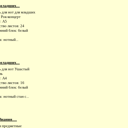
 младших...
ь для нот для младших
 Рок-концерт
: А5
тво листов: 24
нний блок: белый
: нотный...
 младших...
ь для нот Ушастый
ль
: А4
тво листов: 16
нний блок: белый
: нотный стан с...
нания....
и предметные