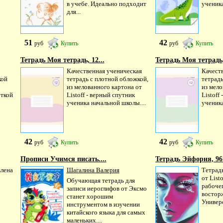
в учебе. Идеально подходит
ученика
для...
51
42
руб
Купить
руб
Купить
Тетрадь Моя тетрадь, 12...
Тетрадь Моя тетрадь,
Качественная ученическая
Качест
кой
тетрадь с плотной обложкой,
тетрадь
из мелованного картона от
из мело
еткой
Listoff - верный спутник
Listoff
ученика начальной школы....
ученика
42
42
руб
Купить
руб
Купить
Прописи Учимся писать....
Тетрадь Эйфория, 96 
влена
Шагалина Валерия
Тетрад
от List
Обучающая тетрадь для
рабочег
записи иероглифов от Эксмо
востор
станет хорошим
Универс
инструментом в изучении
китайского языка для самых
маленьких....