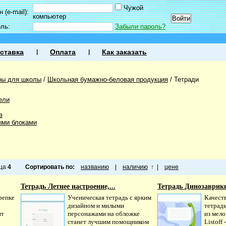
Чужой
 (e-mail):
компьютер
оль:
Забыли пароль?
ставка
Оплата
Как заказать
ры для школы
/
Школьная бумажно-беловая продукция
/
Тетради
ели
в
ыми блоками
ица
4
Сортировать по:
названию
|
наличию
↑
|
цене
Тетрадь Летнее настроение,...
Тетрадь Динозаврики,
репке
Ученическая тетрадь с ярким
Качест
дизайном и милыми
тетрадь
нт
персонажами на обложке
из мело
станет лучшим помощником
Listoff