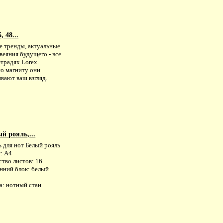
, 48...
 тренды, актуальные
веяния будущего - все
етрадях Lorex.
о магниту они
вают ваш взгляд.
й рояль,...
 для нот Белый рояль
: А4
тво листов: 16
нний блок: белый
а: нотный стан