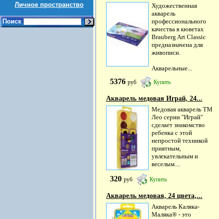
Личное пространство
Художественная
акварель
Поиск
профессионального
качества в кюветах
Brauberg Art Classic
предназначена для
живописи.
Акварельные...
5376
руб
Купить
Акварель медовая Играй, 24...
Медовая акварель ТМ
Лео серии "Играй"
сделает знакомство
ребенка с этой
непростой техникой
приятным,
увлекательным и
веселым....
320
руб
Купить
Акварель медовая, 24 цвета,...
Акварель Каляка-
Маляка® - это