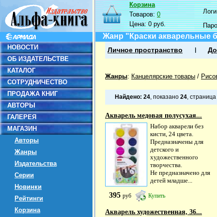
Корзина
Логин
Товаров:
0
Цена:
0 руб.
Пар
Жанр "Краски акварельные б
НОВОСТИ
Личное пространство
До
ОБ ИЗДАТЕЛЬСТВЕ
КАТАЛОГ
Жанры
:
Канцелярские товары
/
Рисо
СОТРУДНИЧЕСТВО
ПРОДАЖА КНИГ
Найдено:
24
, показано
24
, страниц
АВТОРЫ
Акварель медовая полусухая...
ГАЛЕРЕЯ
Набор акварели без
МАГАЗИН
кисти, 24 цвета.
Авторы
Предназначены для
детского и
Жанры
художественного
Издательства
творчества.
Не предназначено для
Серии
детей младше...
Новинки
395
руб
Купить
Рейтинги
Корзина
Акварель художественная, 36...