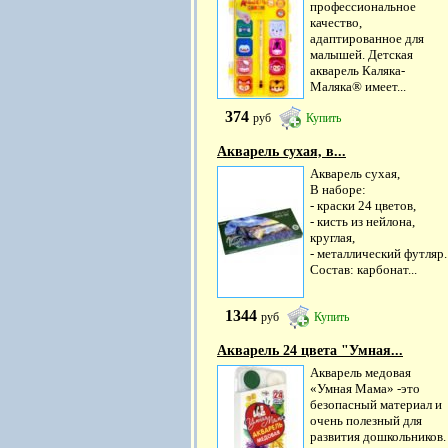
профессиональное
качество,
адаптированное для
малышей. Детская
акварель Каляка-
Маляка® имеет...
374
руб
Купить
Акварель сухая, в...
Акварель сухая,
В наборе:
- краски 24 цветов,
- кисть из нейлона,
круглая,
- металлический футляр.
Состав: карбонат...
1344
руб
Купить
Акварель 24 цвета "Умная...
Акварель медовая
«Умная Мама» -это
безопасный материал и
очень полезный для
развития дошкольников.