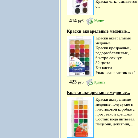
Краска легко смывается
с...
414
руб
Купить
Краски акварельные медовые...
Краски акварельные
медовые.
Краски прозрачные,
водоразбавляемые,
быстро сохнут.
32 цвета.
Без кисти.
Упаковка: пластиковый..
423
руб
Купить
Краски акварельные медовые...
Краски акварельные
медовые полусухие в
пластиковой коробке с
прозрачной крышкой.
Состав: вода питьевая,
глицерин, декстрин,...