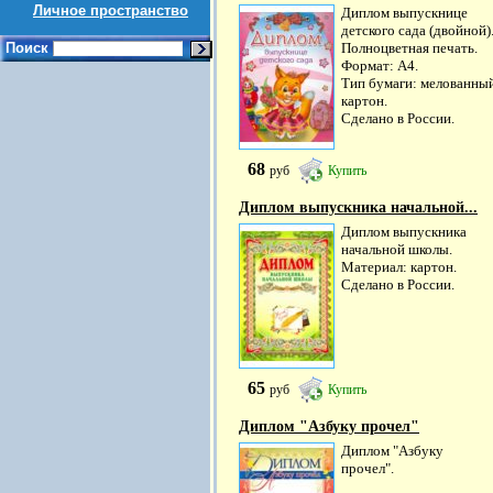
Личное пространство
Диплом выпускнице
детского сада (двойной)
Поиск
Полноцветная печать.
Формат: А4.
Тип бумаги: мелованны
картон.
Сделано в России.
68
руб
Купить
Диплом выпускника начальной...
Диплом выпускника
начальной школы.
Материал: картон.
Сделано в России.
65
руб
Купить
Диплом "Азбуку прочел"
Диплом "Азбуку
прочел".