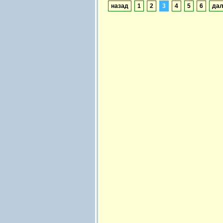
назад
1
2
3
4
5
6
да