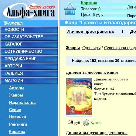
Корзина
Логин
Товаров:
0
Цена:
0 руб.
Пар
Жанр "Грамоты и благодарн
НОВОСТИ
Личное пространство
До
ОБ ИЗДАТЕЛЬСТВЕ
КАТАЛОГ
Жанры
:
Сувениры
/
Сувенирная прод
СОТРУДНИЧЕСТВО
ПРОДАЖА КНИГ
Найдено:
153
, показано
30
, страни
АВТОРЫ
Диплом за любовь к книге
ГАЛЕРЕЯ
Диплом за любовь к
МАГАЗИН
книге.
Авторы
Формат: А4.
Тип бумаги: мелованны
Жанры
картон.
Издательства
Серии
Новинки
59
руб
Купить
Рейтинги
Корзина
Диплом выпускнице детского...