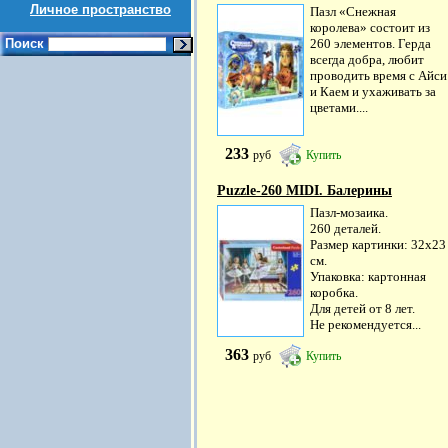
Личное пространство
Пазл «Снежная
королева» состоит из
Поиск
260 элементов. Герда
всегда добра, любит
проводить время с Айси
и Каем и ухаживать за
цветами....
233
руб
Купить
Puzzle-260 MIDI. Балерины
Пазл-мозаика.
260 деталей.
Размер картинки: 32х23
см.
Упаковка: картонная
коробка.
Для детей от 8 лет.
Не рекомендуется...
363
руб
Купить