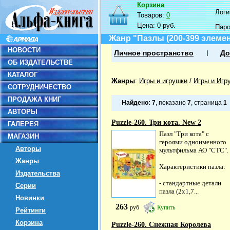
Корзина
Логин
Товаров:
0
Цена:
0 руб.
Пар
Жанр "Пазлы (200-399 элеме
НОВОСТИ
Личное пространство
До
ОБ ИЗДАТЕЛЬСТВЕ
КАТАЛОГ
Жанры
:
Игры и игрушки
/
Игры и Игр
СОТРУДНИЧЕСТВО
ПРОДАЖА КНИГ
Найдено:
7
, показано
7
, страница
1
АВТОРЫ
Puzzle-260. Три кота. New 2
ГАЛЕРЕЯ
Пазл "Три кота" с
МАГАЗИН
героями одноименного
Авторы
мультфильма АО "СТС".
Жанры
Характеристики пазла:
Издательства
- стандартные детали
Серии
пазла (2х1,7...
Новинки
263
руб
Купить
Рейтинги
Корзина
Puzzle-260. Снежная Королева