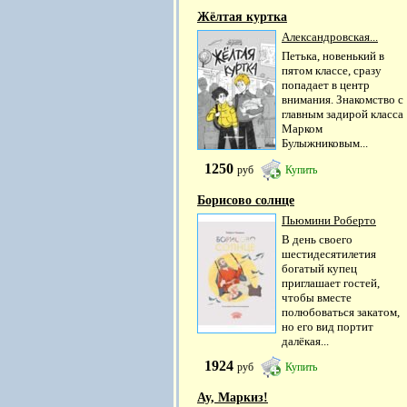
Жёлтая куртка
Александровская...
Петька, новенький в
пятом классе, сразу
попадает в центр
внимания. Знакомство с
главным задирой класса
Марком
Булыжниковым...
1250
руб
Купить
Борисово солнце
Пьюмини Роберто
В день своего
шестидесятилетия
богатый купец
приглашает гостей,
чтобы вместе
полюбоваться закатом,
но его вид портит
далёкая...
1924
руб
Купить
Ау, Маркиз!