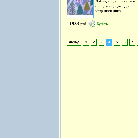
Лабрадор, а появилась
она у живущих здесь
индейцев инну....
1933
руб
Купить
назад
1
2
3
4
5
6
7