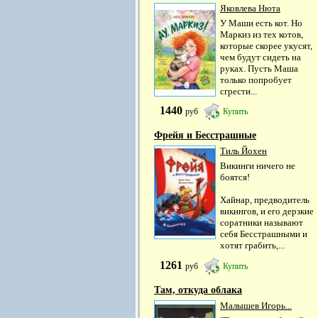
Яковлева Нюта
У Маши есть кот. Но
Маркиз из тех котов,
которые скорее укусят,
чем будут сидеть на
руках. Пусть Маша
только попробует
сгрести...
1440
руб
Купить
Фрейя и Бесстрашные
Тиль Йохен
Викинги ничего не
боятся!
Хайнар, предводитель
викингов, и его дерзкие
соратники называют
себя Бесстрашными и
хотят грабить,...
1261
руб
Купить
Там, откуда облака
Малышев Игорь...