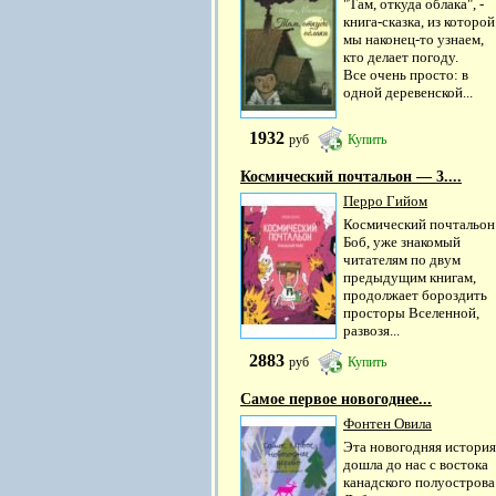
"Там, откуда облака", -
книга-сказка, из которой
мы наконец-то узнаем,
кто делает погоду.
Все очень просто: в
одной деревенской...
1932
руб
Купить
Космический почтальон — 3....
Перро Гийом
Космический почтальон
Боб, уже знакомый
читателям по двум
предыдущим книгам,
продолжает бороздить
просторы Вселенной,
развозя...
2883
руб
Купить
Самое первое новогоднее...
Фонтен Овила
Эта новогодняя история
дошла до нас с востока
канадского полуострова