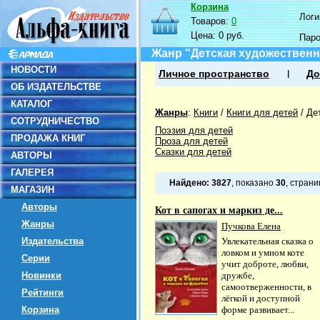
Корзина
Логин
Товаров:
0
Цена:
0 руб.
Пар
Жанр "Детская художественн
НОВОСТИ
Личное пространство
До
ОБ ИЗДАТЕЛЬСТВЕ
КАТАЛОГ
Жанры
:
Книги
/
Книги для детей
/
Де
СОТРУДНИЧЕСТВО
Поэзия для детей
ПРОДАЖА КНИГ
Проза для детей
Сказки для детей
АВТОРЫ
ГАЛЕРЕЯ
Найдено:
3827
, показано
30
, стран
МАГАЗИН
Авторы
Кот в сапогах и маркиз де...
Жанры
Пучкова Елена
Издательства
Увлекательная сказка о
ловком и умном коте
Серии
учит доброте, любви,
Новинки
дружбе,
самоотверженности, в
Рейтинги
лёгкой и доступной
Корзина
форме развивает...