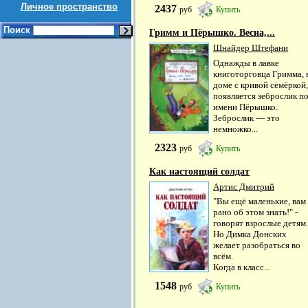
Личное пространство
2437
руб
Купить
Поиск
Гримм и Пёрышко. Весна,...
Шнайдер Штефани
Однажды в лавке
книготорговца Гримма, 
доме с кривой семёркой,
появляется зеброслик п
имени Пёрышко.
Зеброслик — это
немножко...
2323
руб
Купить
Как настоящий солдат
Артис Дмитрий
"Вы ещё маленькие, вам
рано об этом знать!" -
говорят взрослые детям.
Но Димка Донских
желает разобраться во
всём.
Когда в класс...
1548
руб
Купить