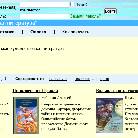
Чужой
 (e-mail):
компьютер
оль:
Забыли пароль?
ая литература"
ставка
Оплата
Как заказать
тская художественная литература
ица
6
Сортировать по:
названию
|
наличию
↓
|
цене
Приключения Геракла
Большая книга сказо
Рябинин Алексей...
Камышев
лесу?
Свирепые чудовища и
Добрые
демоны Тартара, дворцовые
хулиган
ерять
тайны и интриги, дрязги
Ягу уже
Олимпийских богов,
бестсе
пророчества Дельфийского
литера
ревни
оракула, битвы...
перед...