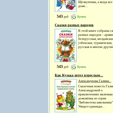
Щелкунчика, а когда все
доме...
543
руб
Купить
Сказки разных народов
В этой книге собраны с
разных народов – армян
белорусская, молдавская
узбекская, туркменская,
русская и многие другие.
543
руб
Купить
Как Кузька хотел взрослым...
Александрова Галина...
Сказочная повесть Гал
Александровой о
приключениях маленько
домовёнка из серии
"Библиотека школьника"
Увидел однажды...