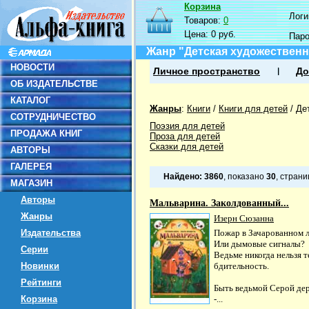
Корзина
Логин
Товаров:
0
Цена:
0 руб.
Пар
Жанр "Детская художественн
НОВОСТИ
Личное пространство
До
ОБ ИЗДАТЕЛЬСТВЕ
КАТАЛОГ
Жанры
:
Книги
/
Книги для детей
/
Де
СОТРУДНИЧЕСТВО
Поэзия для детей
ПРОДАЖА КНИГ
Проза для детей
Сказки для детей
АВТОРЫ
ГАЛЕРЕЯ
Найдено:
3860
, показано
30
, стран
МАГАЗИН
Авторы
Мальварина. Заколдованный...
Жанры
Изерн Сюзанна
Издательства
Пожар в Зачарованном 
Или дымовые сигналы?
Серии
Ведьме никогда нельзя т
Новинки
бдительность.
Рейтинги
Быть ведьмой Серой де
Корзина
-...