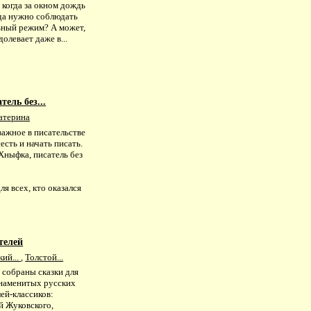
 когда за окном дождь
гда нужно соблюдать
ьный режим? А может,
долевает даже в...
ель без...
атерина
важное в писательстве
есть и начать писать.
Хныфка, писатель без
ля всех, кто оказался
телей
ий...
,
Толстой...
 собраны сказки для
знаменитых русских
ей-классиков:
й Жуковского,