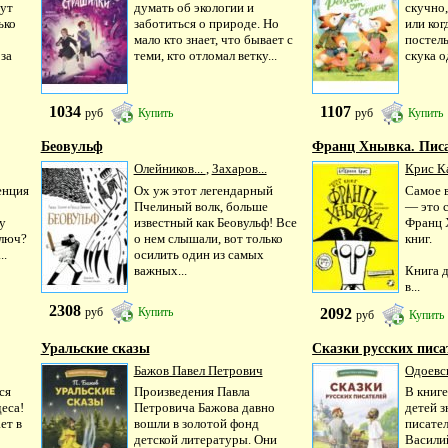
дут
думать об экологии и
скучно,
ько
заботиться о природе. Но
или ко
мало кто знает, что бывает с
постел
за
теми, кто отломал ветку...
скука о
1034
1107
руб
Купить
руб
Купить
Беовульф
Франц Хнывка. Писат
Олейников...
,
Захаров...
Крис К
енция
Ох уж этот легендарный
Самое 
Пчелиный волк, больше
— это с
у
известный как Беовульф! Все
Франц 
ключ?
о нем слышали, вот только
книг.
..
осилить один из самых
важных...
Книга д
в...
2308
2092
руб
Купить
руб
Купить
Уральские сказы
Сказки русских писа
Бажов Павел Петрович
Одоевск
ся
Произведения Павла
В книге
еса!
Петровича Бажова давно
детей 
ет в
вошли в золотой фонд
писател
детской литературы. Они
Васили