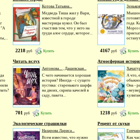
Котова Татьяна...
Зеньков
х
Медведь Тиша жил у Вари,
Мышоно
известной в городе
готовят
г
мастерицы кукол. Он был
года. К
 "А
счастлив тем, что у него на
Мороз 
груди алое сердце, которое...
приеха
ы,...
останут
2218
4167
руб
Купить
руб
Купить
Читать вслух
Атмосферная истори
Антонова...
,
Дашевская...
Хачатур
ода
С чего начинается хорошая
А что, 
что
история? Иногда - с сущего
обыкно
учили
пустяка: старенького шарфа
Она - р
лать?
на двоих, скрипа качелей в
- неуве
саду, пакета...
хулиган
701
1218
руб
Купить
руб
Купить
Экологические страшилки
Рецепт от скуки
Назарова Лариса...
Гончаро
Всем известно, что нужно
Как час