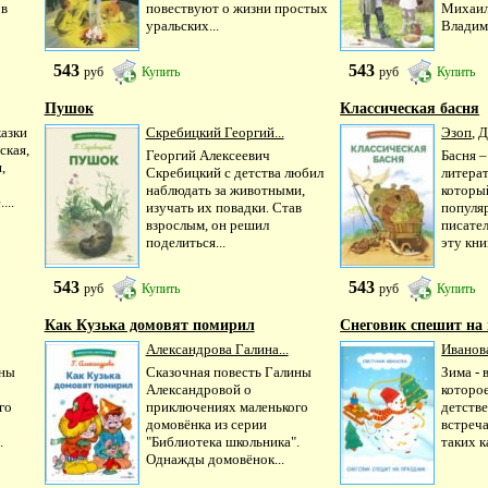
 в
повествуют о жизни простых
Михаил
уральских...
Владими
543
543
руб
Купить
руб
Купить
Пушок
Классическая басня
казки
Скребицкий Георгий...
Эзоп
,
Д
ская,
Георгий Алексеевич
Басня 
,
Скребицкий с детства любил
литера
наблюдать за животными,
которы
...
изучать их повадки. Став
популя
взрослым, он решил
писател
поделиться...
эту книг
543
543
руб
Купить
руб
Купить
Как Кузька домовят помирил
Снеговик спешит на
Александрова Галина...
Иванова
ины
Сказочная повесть Галины
Зима - 
Александровой о
которое
го
приключениях маленького
детстве
домовёнка из серии
встреча
.
"Библиотека школьника".
таких к
Однажды домовёнок...