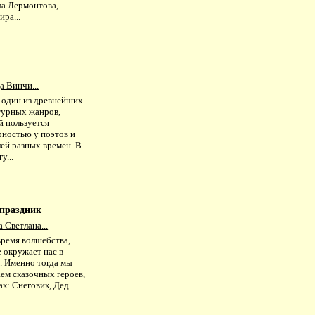
а Лермонтова,
ра...
а Винчи...
– один из древнейших
турных жанров,
й пользуется
рностью у поэтов и
ей разных времен. В
у...
 праздник
 Светлана...
время волшебства,
 окружает нас в
. Именно тогда мы
ем сказочных героев,
ак: Снеговик, Дед...