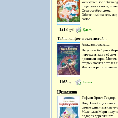
каникулы! Все ребята е
отдыхать на море, и тол
Сева остаётся дома.
Обиженный на весь мир 
самое...
1218
руб
Купить
Тайна конфет в золотистой...
Александровская...
He успела бабушка Лор
переехать, как в её дом
проникли воры. Может, 
старых хозяев остался 
Или же ограбить хотели.
1163
руб
Купить
Щелкунчик
Гофман Эрнст Теодор...
Под Новый год случают
самые удивительные чуд
Маленькая Мари получа
подарок деревянного