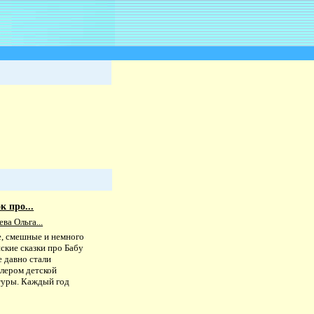
к про...
а Ольга...
, смешные и немного
ские сказки про Бабу
 давно стали
ллером детской
туры. Каждый год