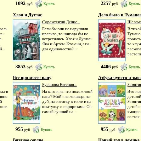
1092
2257
руб
Купить
руб
Купить
Хлоя и Дуглас
Дело было в Тумано
Сорокотягин Денис...
Шелемет
валь
Если бы они не нарушили
В тихо
а.
правило, то никогда бы не
Тумано
е
встретились. Хлоя и Дуглас.
происх
Яна и Артём. Кто они, эти
то клу
...
два одиночества?...
раскопа
растопт
3853
4406
руб
Купить
руб
Купить
Все про моего папу
Азбука чувств и эмо
Русинова Евгения...
Замятин
ал в
На кого и на что похож твой
Это нов
анно
папа? Мой - на ленивца, на
детско
й
дуб, на сосиску в тесте и на
Замяти
рове
шкатулку с сюрпризами. Он
детей с
самый лучший на...
эмоцио
состоян
955
955
руб
Купить
руб
Купить
Вязаное сердце
Новый год в домике