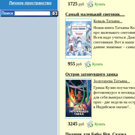
Личное пространство
1725
руб
Купить
Поиск
Самый маленький снеговик....
Коваль Татьяна...
Новая книга Татьяны Ко
про маленького снеговик
Всем надо учиться. Даж
снеговикам. Вот и наши
давние знакомые – самый
955
руб
Купить
Остров затонувшего замка
Золотарева Татьяна...
Гриша Кузин поучаствов
фотоконкурсе и неожид
для себя выиграл главны
приз - две недели на ост
в Индийском океане!...
3245
руб
Купить
Подарок для Бабы Яги. Сказка...