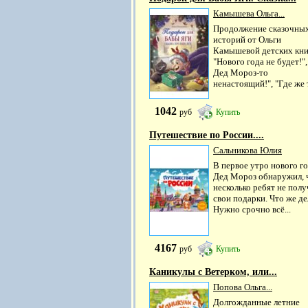
Камышева Ольга...
Продолжение сказочны
историй от Ольги
Камышевой детских кни
"Нового года не будет!",
Дед Мороз-то
ненастоящий!", "Где же т
1042
руб
Купить
Путешествие по России....
Сальникова Юлия
В первое утро нового г
Дед Мороз обнаружил, 
несколько ребят не пол
свои подарки. Что же де
Нужно срочно всё...
4167
руб
Купить
Каникулы с Ветерком, или...
Попова Ольга...
Долгожданные летние