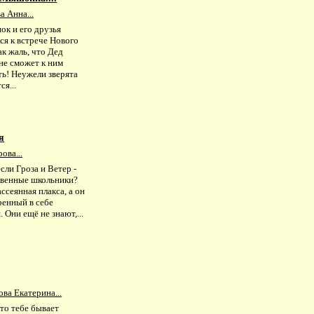
а Анна...
к и его друзья
ся к встрече Нового
ак жаль, что Дед
не сможет к ним
ть! Неужели зверята
ся...
я
ова...
если Гроза и Ветер -
венные школьники?
ассеянная плакса, а он
ренный в себе
. Они ещё не знают,...
ва Екатерина...
то тебе бывает