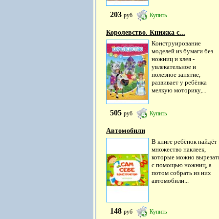
203
руб
Купить
Королевство. Книжка с...
Конструирование
моделей из бумаги без
ножниц и клея -
увлекательное и
полезное занятие,
развивает у ребёнка
мелкую моторику,...
505
руб
Купить
Автомобили
В книге ребёнок найдёт
множество наклеек,
которые можно вырезат
с помощью ножниц, а
потом собрать из них
автомобили...
148
руб
Купить