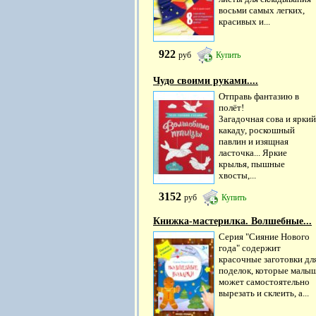
восьми самых легких,
красивых и...
922
руб
Купить
Чудо своими руками....
Отправь фантазию в
полёт!
Загадочная сова и яркий
какаду, роскошный
павлин и изящная
ласточка... Яркие
крылья, пышные
хвосты,...
3152
руб
Купить
Книжка-мастерилка. Волшебные...
Серия "Сияние Нового
года" содержит
красочные заготовки дл
поделок, которые малы
может самостоятельно
вырезать и склеить, а...