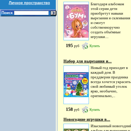
Личное пространство
Благодаря альбомам
этой серии дети
Поиск
приобретут навыки
вырезания и склеивания
и смогут
собственноручно
создать объёмные
игрушки....
195
руб
Купить
Набор для вырезания и...
Новый год приходит в
каждый дом. В
преддверии праздника
всегда хочется украсить
свой любимый уголок
ярко, необычно,
оригинально,...
158
руб
Купить
Новогодние игрушки в...
Изысканный новогодни
альбом для вырезания и