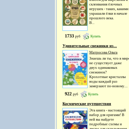
склеивания ёлочных
игрушек - таких, какими
украшали ёлки в начале
прошлого века.
В...
1733
руб
Купить
Удивительные снежинки из...
Матросова Ольга
Знаешь ли ты, что в мир
не существует даже
двух одинаковых
снежинок?
Крохотные кристаллы
воды каждый раз
замерзают по-новому....
922
руб
Купить
Космические путешествия
Эта книга - настоящий
набор для оригами! В
ней вы найдете
подробные схемы и
листы для складывания