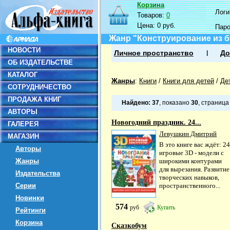
Корзина
Логин
Товаров:
0
Цена:
0 руб.
Пар
Жанр "Конструирование из б
НОВОСТИ
Личное пространство
До
ОБ ИЗДАТЕЛЬСТВЕ
КАТАЛОГ
Жанры
:
Книги
/
Книги для детей
/
Де
СОТРУДНИЧЕСТВО
ПРОДАЖА КНИГ
Найдено:
37
, показано
30
, страниц
АВТОРЫ
Новогодний праздник. 24...
ГАЛЕРЕЯ
Левушкин Дмитрий
МАГАЗИН
В это книге вас ждёт: 24
Авторы
игровые 3D - модели с
Жанры
широкими контурами
для вырезания. Развитие
Издательства
творческих навыков,
Серии
пространственного...
Новинки
574
руб
Купить
Рейтинги
Корзина
Сказкобум