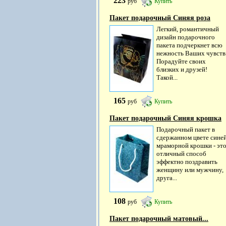
223
руб
Купить
Пакет подарочный Синяя роза
Легкий, романтичный
дизайн подарочного
пакета подчеркнет всю
нежность Ваших чувств
Порадуйте своих
близких и друзей!
Такой...
165
руб
Купить
Пакет подарочный Синяя крошка
Подарочный пакет в
сдержанном цвете сине
мраморной крошки - эт
отличный способ
эффектно поздравить
женщину или мужчину,
друга...
108
руб
Купить
Пакет подарочный матовый...