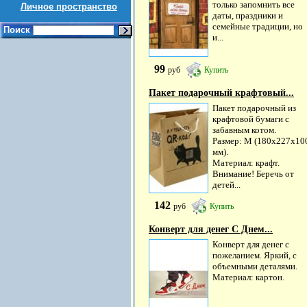
только запомнить все
Личное пространство
даты, праздники и
семейные традиции, но
Поиск
и...
99
руб
Купить
Пакет подарочный крафтовый...
Пакет подарочный из
крафтовой бумаги с
забавным котом.
Размер: М (180х227х10
мм).
Материал: крафт.
Внимание! Беречь от
детей...
142
руб
Купить
Конверт для денег С Днем...
Конверт для денег с
пожеланием. Яркий, с
объемными деталями.
Материал: картон.