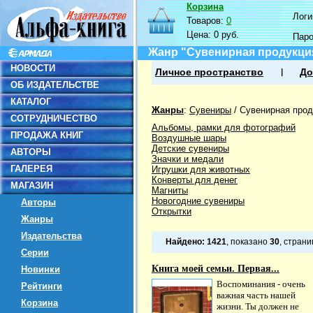
Корзина
Логин
Товаров:
0
Цена:
0 руб.
Пар
Жанр "Сувенирная продукци
НОВОСТИ
Личное пространство
До
ОБ ИЗДАТЕЛЬСТВЕ
КАТАЛОГ
Жанры
:
Сувениры
/
Сувенирная прод
СОТРУДНИЧЕСТВО
Альбомы, рамки для фотографий
ПРОДАЖА КНИГ
Воздушные шары
Детские сувениры
АВТОРЫ
Значки и медали
ГАЛЕРЕЯ
Игрушки для животных
Конверты для денег
МАГАЗИН
Магниты
Новогодние сувениры
Авторы
Открытки
Жанры
Издательства
Найдено:
1421
, показано
30
, стран
Серии
Книга моей семьи. Первая...
Новинки
Воспоминания - очень
Рейтинги
важная часть нашей
Корзина
жизни. Ты должен не