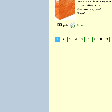
нежность Ваших чувств
Порадуйте своих
близких и друзей!
Такой...
133
руб
Купить
1
2
3
4
5
6
7
8
9