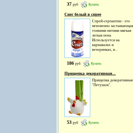
37
руб
Купить
Снег белый в спрее
Cпрей-серпантин - это
мгновенно застывающа
тонкими нитями мягкая
легкая пена.
Используется на
карнавалах и
вечеринках, в...
186
руб
Купить
Прищепка декоративная...
Прищепка декоративная
"Петушок".
53
руб
Купить