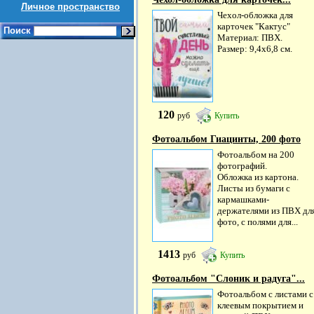
Личное пространство
Чехол-обложка для
карточек "Кактус"
Поиск
Материал: ПВХ.
Размер: 9,4х6,8 см.
120
руб
Купить
Фотоальбом Гиацинты, 200 фото
Фотоальбом на 200
фотографий.
Обложка из картона.
Листы из бумаги c
кармашками-
держателями из ПВХ дл
фото, с полями для...
1413
руб
Купить
Фотоальбом "Слоник и радуга"...
Фотоальбом с листами с
клеевым покрытием и