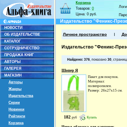
Корзина
Логин
Товаров:
0
Цена:
0 руб.
Пар
Издательство "Феникс-През
НОВОСТИ
ОБ ИЗДАТЕЛЬСТВЕ
Личное пространство
До
КАТАЛОГ
Издательство "Феникс-През
СОТРУДНИЧЕСТВО
ПРОДАЖА КНИГ
Найдено:
376
, показано
30
, страни
АВТОРЫ
ГАЛЕРЕЯ
Шопер Я
МАГАЗИН
Пакет для покупок.
Материал:
Авторы
полипропилен.
Жанры
Размер: 26х27х15 см.
Издательства
Серии
Новинки
Рейтинги
182
руб
Купить
Корзина
Чехол-обложка для карточек...