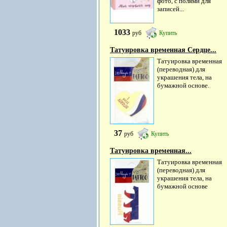
фото, с полями для
записей...
1033
руб
Купить
Татуировка временная Сердце...
Татуировка временная
(переводная) для
украшения тела, на
бумажной основе.
37
руб
Купить
Татуировка временная...
Татуировка временная
(переводная) для
украшения тела, на
бумажной основе