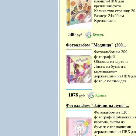
пленкой-ПВХ для
крепления фото.
Количество страниц: 20
Размер: 24х29 см.
Крепление:...
500
руб
Купить
Фотоальбом "Модница" (200...
Фотоальбом на 200
фотографий.
Обложка из картона.
Листы из бумаги c
кармашками-
держателями из ПВХ дл
фото, с полями для...
1076
руб
Купить
Фотоальбом "Зайчик на луне"...
Фотоальбом на 120
фотографий (обложка из
картона, листы из
бумаги c кармашками-
держателями из ПВХ дл