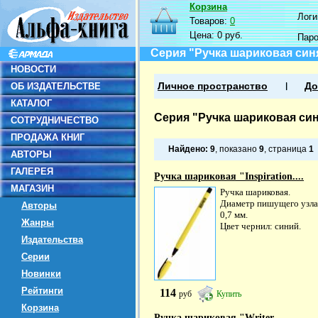
Корзина
Логин
Товаров:
0
Цена:
0 руб.
Пар
Серия "Ручка шариковая син
НОВОСТИ
ОБ ИЗДАТЕЛЬСТВЕ
Личное пространство
До
КАТАЛОГ
Серия "Ручка шариковая си
СОТРУДНИЧЕСТВО
ПРОДАЖА КНИГ
Найдено:
9
, показано
9
, страница
1
АВТОРЫ
ГАЛЕРЕЯ
Ручка шариковая "Inspiration....
МАГАЗИН
Ручка шариковая.
Диаметр пишущего узла
Авторы
0,7 мм.
Жанры
Цвет чернил: синий.
Издательства
Серии
Новинки
Рейтинги
114
руб
Купить
Корзина
Ручка шариковая "Writer....