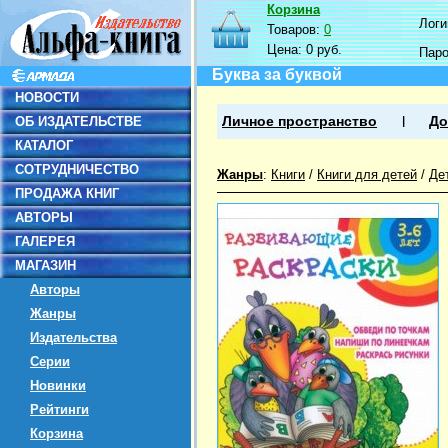
Корзина
Логин
Товаров:
0
Цена:
0 руб.
Пар
Буква за буквой
НОВОСТИ
ОБ ИЗДАТЕЛЬСТВЕ
Личное пространство
До
КАТАЛОГ
СОТРУДНИЧЕСТВО
Жанры
:
Книги
/
Книги для детей
/
Де
ПРОДАЖА КНИГ
АВТОРЫ
ГАЛЕРЕЯ
МАГАЗИН
Авторы
Жанры
Издательства
Серии
Новинки
Рейтинги
Корзина