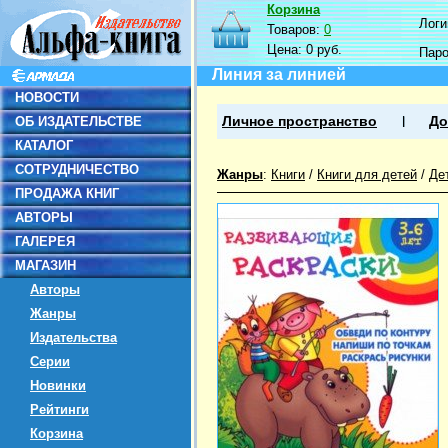
Корзина
Логин
Товаров:
0
Цена:
0 руб.
Пар
Линия за линией
НОВОСТИ
ОБ ИЗДАТЕЛЬСТВЕ
Личное пространство
До
КАТАЛОГ
СОТРУДНИЧЕСТВО
Жанры
:
Книги
/
Книги для детей
/
Де
ПРОДАЖА КНИГ
АВТОРЫ
ГАЛЕРЕЯ
МАГАЗИН
Авторы
Жанры
Издательства
Серии
Новинки
Рейтинги
Корзина