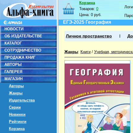
Корзина
Логин
Товаров:
0
Цена:
0 руб.
Пар
ЕГЭ-2025 География
НОВОСТИ
ОБ ИЗДАТЕЛЬСТВЕ
Личное пространство
До
КАТАЛОГ
СОТРУДНИЧЕСТВО
Жанры
:
Книги
/
Учебная, методическ
ПРОДАЖА КНИГ
АВТОРЫ
ГАЛЕРЕЯ
МАГАЗИН
Авторы
Жанры
Издательства
Серии
Новинки
Рейтинги
Корзина