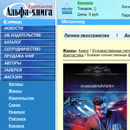
Корзина
Логин
Товаров:
0
Цена:
0 руб.
Пар
Механоид
НОВОСТИ
ОБ ИЗДАТЕЛЬСТВЕ
Личное пространство
До
КАТАЛОГ
СОТРУДНИЧЕСТВО
Жанры
:
Книги
/
Художественная лит
фантастика
/
Боевая отечественная 
ПРОДАЖА КНИГ
АВТОРЫ
ГАЛЕРЕЯ
МАГАЗИН
Авторы
Жанры
Издательства
Серии
Новинки
Рейтинги
Корзина