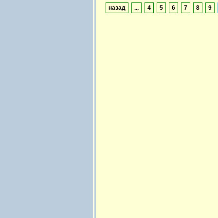
назад
...
4
5
6
7
8
9