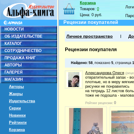
Корзина
Логин
Товаров:
0
Цена:
0 руб.
Пар
Рецензии покупателей
НОВОСТИ
ОБ ИЗДАТЕЛЬСТВЕ
Личное пространство
До
КАТАЛОГ
Рецензии покупателя
СОТРУДНИЧЕСТВО
ПРОДАЖА КНИГ
Найдено:
58
, показано
5
, страница
АВТОРЫ
ГАЛЕРЕЯ
Александрова Олеся
(реце
отвратительный запах - во
МАГАЗИН
плотные, но в меру мягки
рисунки не понравились
Авторы
на тетрадь 12 листов бол
Жанры
тоже не подошла - малова
Издательства
0
Рейтинг рецензии:
Серии
Новинки
Рейтинги
Корзина