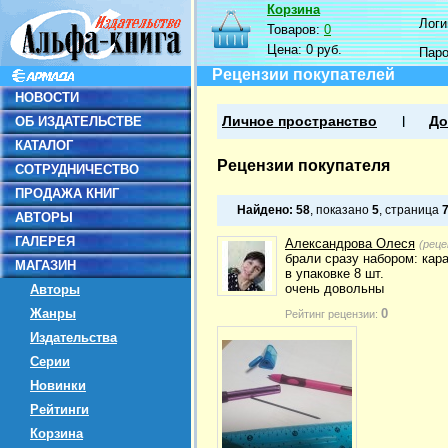
Корзина
Логин
Товаров:
0
Цена:
0 руб.
Пар
Рецензии покупателей
НОВОСТИ
ОБ ИЗДАТЕЛЬСТВЕ
Личное пространство
До
КАТАЛОГ
Рецензии покупателя
СОТРУДНИЧЕСТВО
ПРОДАЖА КНИГ
Найдено:
58
, показано
5
, страница
АВТОРЫ
ГАЛЕРЕЯ
Александрова Олеся
(реце
брали сразу набором: кар
МАГАЗИН
в упаковке 8 шт.
очень довольны
Авторы
Жанры
0
Рейтинг рецензии:
Издательства
Серии
Новинки
Рейтинги
Корзина