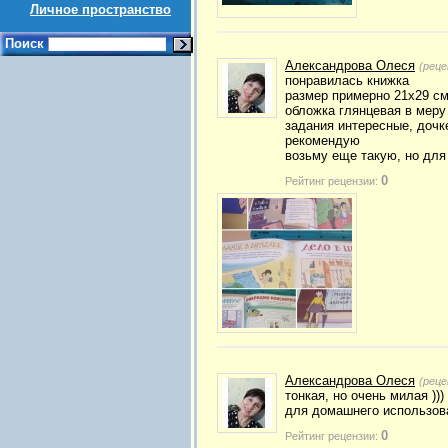
Личное пространство
Поиск
Александрова Олеся
(реце
понравилась книжка
размер примерно 21х29 с
обложка глянцевая в меру
задания интересные, дочк
рекомендую
возьму еще такую, но для 
0
Рейтинг рецензии:
Александрова Олеся
(реце
тонкая, но очень милая )))
для домашнего использова
0
Рейтинг рецензии: