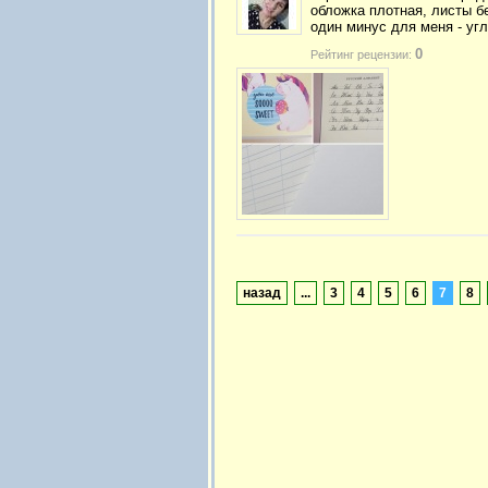
обложка плотная, листы б
один минус для меня - уг
0
Рейтинг рецензии:
назад
...
3
4
5
6
7
8