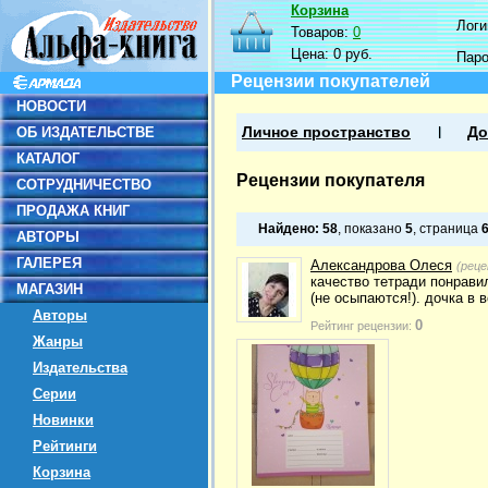
Корзина
Логин
Товаров:
0
Цена:
0 руб.
Пар
Рецензии покупателей
НОВОСТИ
ОБ ИЗДАТЕЛЬСТВЕ
Личное пространство
До
КАТАЛОГ
Рецензии покупателя
СОТРУДНИЧЕСТВО
ПРОДАЖА КНИГ
Найдено:
58
, показано
5
, страница
АВТОРЫ
ГАЛЕРЕЯ
Александрова Олеся
(реце
качество тетради понрави
МАГАЗИН
(не осыпаются!). дочка в 
Авторы
0
Рейтинг рецензии:
Жанры
Издательства
Серии
Новинки
Рейтинги
Корзина