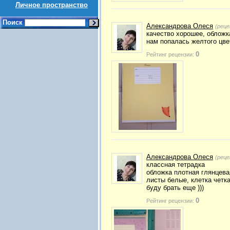
Личное пространство
Поиск
Александрова Олеся
(реце
качество хорошее, обложка
нам попалась желтого цве
0
Рейтинг рецензии:
Александрова Олеся
(реце
классная тетрадка
обложка плотная глянцева
листы белые, клетка четк
буду брать еще )))
0
Рейтинг рецензии: