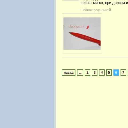
пишет мягко, при долгом 
0
Рейтинг рецензии:
назад
...
2
3
4
5
6
7