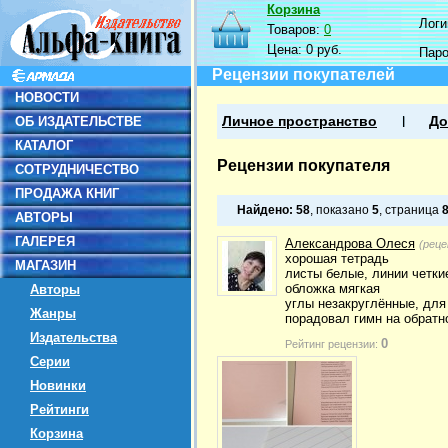
Корзина
Логин
Товаров:
0
Цена:
0 руб.
Пар
Рецензии покупателей
НОВОСТИ
ОБ ИЗДАТЕЛЬСТВЕ
Личное пространство
До
КАТАЛОГ
Рецензии покупателя
СОТРУДНИЧЕСТВО
ПРОДАЖА КНИГ
Найдено:
58
, показано
5
, страница
АВТОРЫ
ГАЛЕРЕЯ
Александрова Олеся
(реце
хорошая тетрадь
МАГАЗИН
листы белые, линии четки
обложка мягкая
Авторы
углы незакруглённые, для
Жанры
порадовал гимн на обратно
Издательства
0
Рейтинг рецензии:
Серии
Новинки
Рейтинги
Корзина