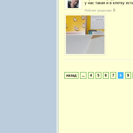
у нас такая и в клетку есть
0
Рейтинг рецензии:
назад
...
4
5
6
7
8
9