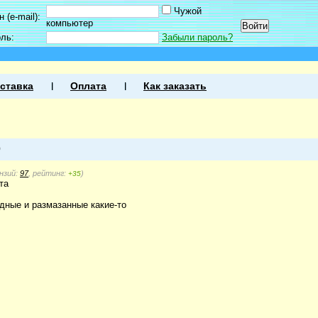
Чужой
 (e-mail):
компьютер
оль:
Забыли пароль?
ставка
Оплата
Как заказать
9
нзий:
97
, рейтинг:
)
+35
та
едные и размазанные какие-то