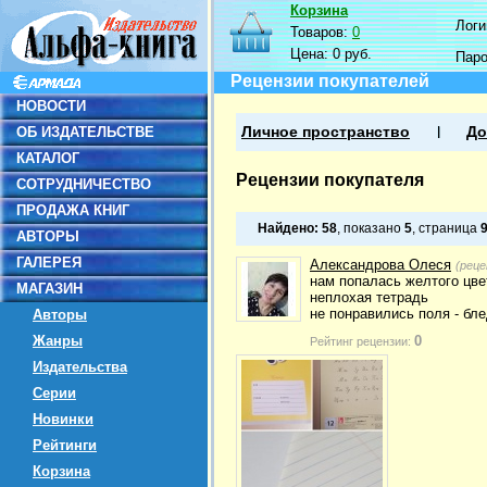
Корзина
Логин
Товаров:
0
Цена:
0 руб.
Пар
Рецензии покупателей
НОВОСТИ
ОБ ИЗДАТЕЛЬСТВЕ
Личное пространство
До
КАТАЛОГ
Рецензии покупателя
СОТРУДНИЧЕСТВО
ПРОДАЖА КНИГ
Найдено:
58
, показано
5
, страница
АВТОРЫ
ГАЛЕРЕЯ
Александрова Олеся
(реце
нам попалась желтого цве
МАГАЗИН
неплохая тетрадь
не понравились поля - бл
Авторы
Жанры
0
Рейтинг рецензии:
Издательства
Серии
Новинки
Рейтинги
Корзина