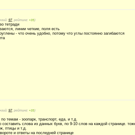
нзий:
97
, рейтинг:
)
+35
во тетради
ваются, линии четкие, поля есть
руглены - что очень удобно, потому что углы постоянно загибаются
ета
нзий:
97
, рейтинг:
)
+35
по темам - зоопарк, транспорт, еда, и т.д.
о составить слова из данных букв, по 9-10 слов на каждой странице. то
ж, птицы и т.д.
звороте и ответы на последней странице