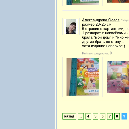
Александрова Олеся
(реце
размер 20х26 см
6 страниц с картинками, п
1 разворот с наклейками 
брала "мой дом" и "мир ж
другие брать не стану...
хотя издание неплохое )
0
Рейтинг рецензии:
назад
...
4
5
6
7
8
9