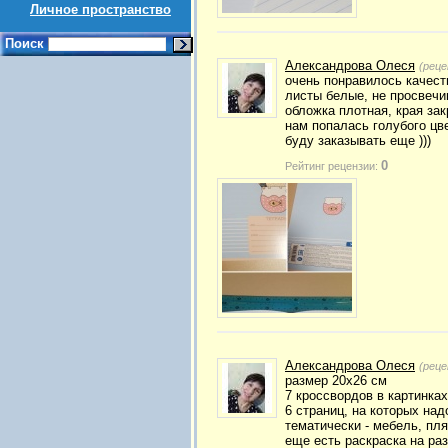
Личное пространство
Поиск
Александрова Олеся
(реце
очень понравилось качест
листы белые, не просвечи
обложка плотная, края зак
нам попалась голубого цв
буду заказывать еще )))
0
Рейтинг рецензии:
Александрова Олеся
(реце
размер 20х26 см
7 кроссвордов в картинках 
6 страниц, на которых над
тематически - мебель, пля
еще есть раскраска на ра