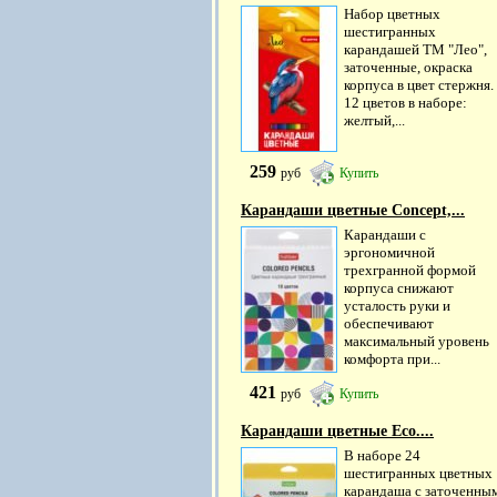
Набор цветных
шестигранных
карандашей ТМ "Лео",
заточенные, окраска
корпуса в цвет стержня.
12 цветов в наборе:
желтый,...
259
руб
Купить
Карандаши цветные Concept,...
Карандаши с
эргономичной
трехгранной формой
корпуса снижают
усталость руки и
обеспечивают
максимальный уровень
комфорта при...
421
руб
Купить
Карандаши цветные Eco....
В наборе 24
шестигранных цветных
карандаша с заточенны