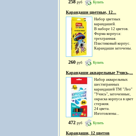
258
руб
Купить
Карандаши цветные, 12...
Набор цветных
карандашей.
В наборе 12 цветов.
Форма корпуса:
трехгранная.
Пластиковый корпус.
Карандаши заточены.
260
руб
Купить
Карандаши акварельные Учись,...
Набор акварельных
шестигранных
карандашей ТМ "Лео"
"Учись", заточенные,
окраска корпуса в цвет
стержня.
24 цвета.
Изготовлены...
472
руб
Купить
Карандаши, 12 цветов