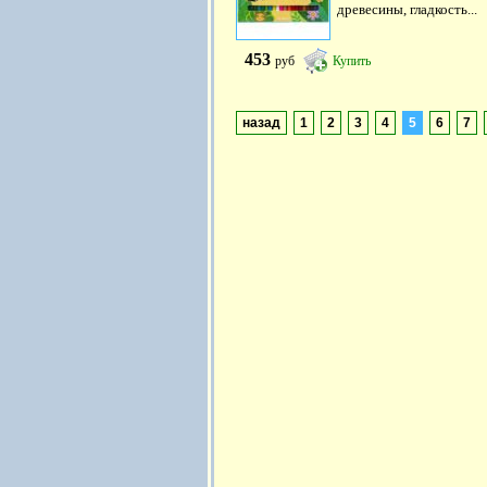
древесины, гладкость...
453
руб
Купить
назад
1
2
3
4
5
6
7