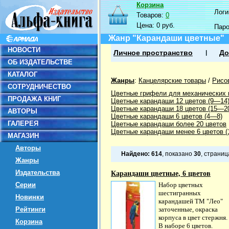
Корзина
Логин
Товаров:
0
Цена:
0 руб.
Пар
Жанр "Карандаши цветные"
НОВОСТИ
Личное пространство
До
ОБ ИЗДАТЕЛЬСТВЕ
КАТАЛОГ
Жанры
:
Канцелярские товары
/
Рисо
СОТРУДНИЧЕСТВО
Цветные грифели для механических
ПРОДАЖА КНИГ
Цветные карандаши 12 цветов (9—14
Цветные карандаши 18 цветов (15—2
АВТОРЫ
Цветные карандаши 6 цветов (4—8)
ГАЛЕРЕЯ
Цветные карандаши более 20 цветов
Цветные карандаши менее 6 цветов (1
МАГАЗИН
Авторы
Найдено:
614
, показано
30
, страни
Жанры
Издательства
Карандаши цветные, 6 цветов
Серии
Набор цветных
шестигранных
Новинки
карандашей ТМ "Лео"
Рейтинги
заточенные, окраска
корпуса в цвет стержня.
Корзина
В наборе 6 цветов.