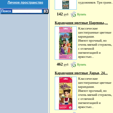
Личное пространство
художников. Три грани..
Поиск
142
руб
Купить
Карандаши цветные Царевны,...
Классические
шестигранные цветные
карандаши.
Имеют прочный, но
очень мягкий стержень,
с отличной
пигментацией и
яркостью...
462
руб
Купить
Карандаши цветные Дарья, 24...
Классические
шестигранные цветные
карандаши.
Имеют прочный, но
очень мягкий стержень,
с отличной
пигментацией и
яркостью...