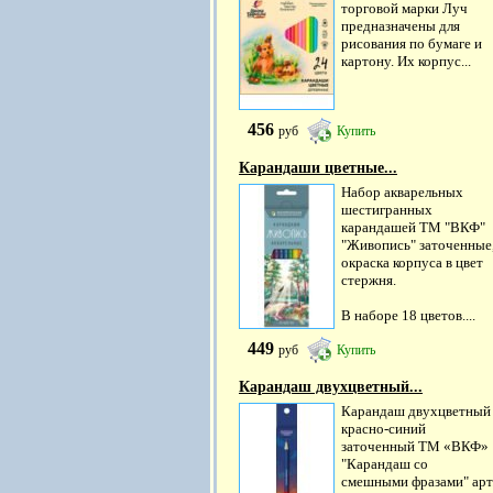
торговой марки Луч
предназначены для
рисования по бумаге и
картону. Их корпус...
456
руб
Купить
Карандаши цветные...
Набор акварельных
шестигранных
карандашей ТМ "ВКФ"
"Живопись" заточенные
окраска корпуса в цвет
стержня.
В наборе 18 цветов....
449
руб
Купить
Карандаш двухцветный...
Карандаш двухцветный
красно-синий
заточенный ТМ «ВКФ»
"Карандаш со
смешными фразами" арт