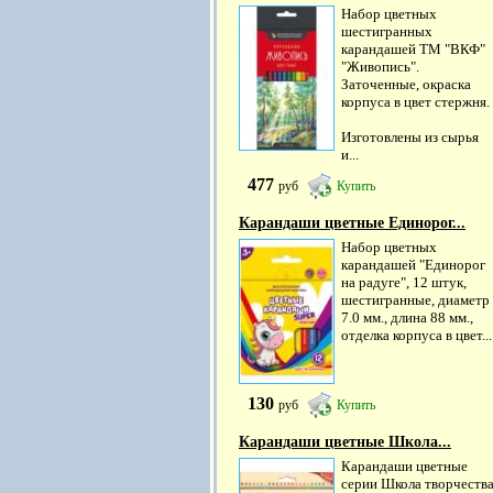
Набор цветных
шестигранных
карандашей ТМ "ВКФ"
"Живопись".
Заточенные, окраска
корпуса в цвет стержня.
Изготовлены из сырья
и...
477
руб
Купить
Карандаши цветные Единорог...
Набор цветных
карандашей "Единорог
на радуге", 12 штук,
шестигранные, диаметр
7.0 мм., длина 88 мм.,
отделка корпуса в цвет...
130
руб
Купить
Карандаши цветные Школа...
Карандаши цветные
серии Школа творчеств