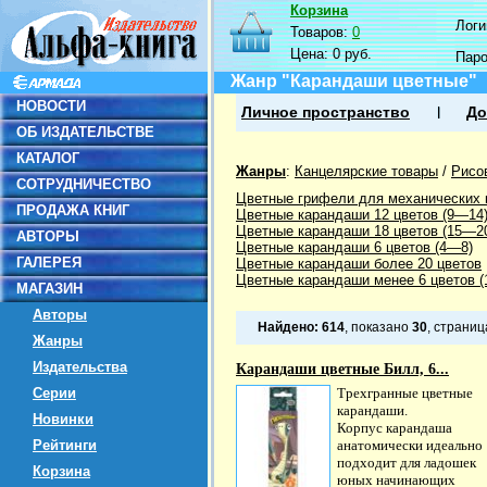
Корзина
Логин
Товаров:
0
Цена:
0 руб.
Пар
Жанр "Карандаши цветные"
НОВОСТИ
Личное пространство
До
ОБ ИЗДАТЕЛЬСТВЕ
КАТАЛОГ
Жанры
:
Канцелярские товары
/
Рисо
СОТРУДНИЧЕСТВО
Цветные грифели для механических
ПРОДАЖА КНИГ
Цветные карандаши 12 цветов (9—14
Цветные карандаши 18 цветов (15—2
АВТОРЫ
Цветные карандаши 6 цветов (4—8)
ГАЛЕРЕЯ
Цветные карандаши более 20 цветов
Цветные карандаши менее 6 цветов (1
МАГАЗИН
Авторы
Найдено:
614
, показано
30
, страни
Жанры
Издательства
Карандаши цветные Билл, 6...
Серии
Трехгранные цветные
карандаши.
Новинки
Корпус карандаша
Рейтинги
анатомически идеально
подходит для ладошек
Корзина
юных начинающих