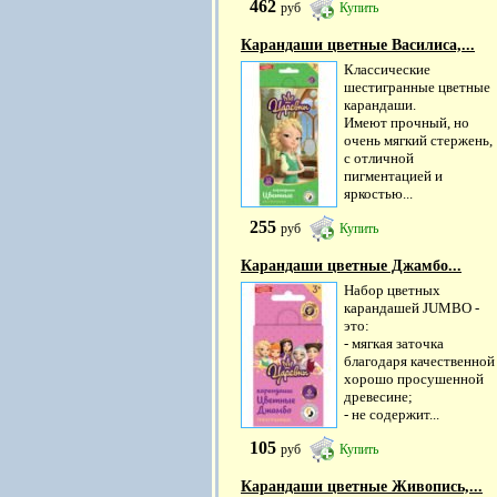
462
руб
Купить
Карандаши цветные Василиса,...
Классические
шестигранные цветные
карандаши.
Имеют прочный, но
очень мягкий стержень,
с отличной
пигментацией и
яркостью...
255
руб
Купить
Карандаши цветные Джамбо...
Набор цветных
карандашей JUMBO -
это:
- мягкая заточка
благодаря качественной
хорошо просушенной
древесине;
- не содержит...
105
руб
Купить
Карандаши цветные Живопись,...