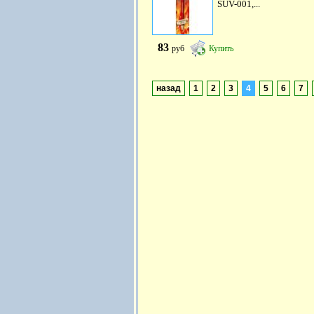
SUV-001,...
83
руб
Купить
назад
1
2
3
4
5
6
7