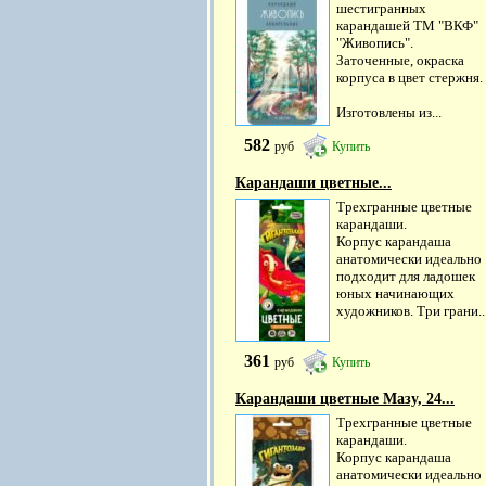
шестигранных
карандашей ТМ "ВКФ"
"Живопись".
Заточенные, окраска
корпуса в цвет стержня.
Изготовлены из...
582
руб
Купить
Карандаши цветные...
Трехгранные цветные
карандаши.
Корпус карандаша
анатомически идеально
подходит для ладошек
юных начинающих
художников. Три грани..
361
руб
Купить
Карандаши цветные Мазу, 24...
Трехгранные цветные
карандаши.
Корпус карандаша
анатомически идеально