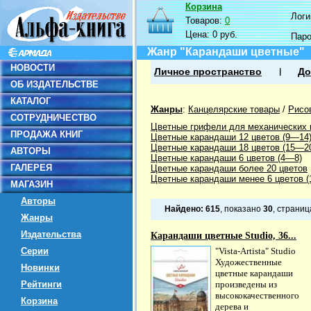
Корзина
Логин
Товаров:
0
Цена:
0 руб.
Пар
Жанр "Карандаши цветные"
НОВОСТИ
Личное пространство
До
ОБ ИЗДАТЕЛЬСТВЕ
КАТАЛОГ
Жанры
:
Канцелярские товары
/
Рисо
СОТРУДНИЧЕСТВО
Цветные грифели для механических
ПРОДАЖА КНИГ
Цветные карандаши 12 цветов (9—14
Цветные карандаши 18 цветов (15—2
АВТОРЫ
Цветные карандаши 6 цветов (4—8)
ГАЛЕРЕЯ
Цветные карандаши более 20 цветов
Цветные карандаши менее 6 цветов (1
МАГАЗИН
Авторы
Найдено:
615
, показано
30
, страни
Жанры
Издательства
Карандаши цветные Studio, 36...
Серии
"Vista-Artista" Studio
Художественные
Новинки
цветные карандаши
Рейтинги
произведены из
высококачественного
Корзина
дерева и