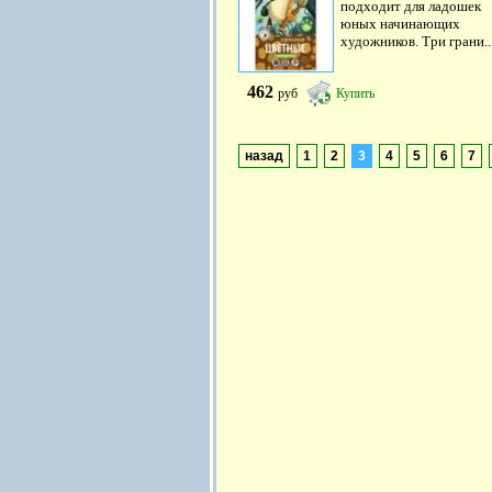
подходит для ладошек
юных начинающих
художников. Три грани..
462
руб
Купить
назад
1
2
3
4
5
6
7