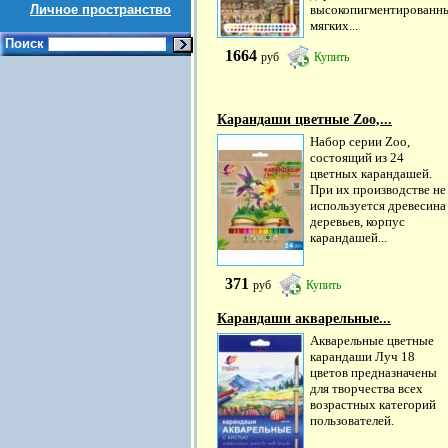
Личное пространство
высокопигментированн
мягких...
Поиск
1664
руб
Купить
Карандаши цветные Zoo,...
Набор серии Zoo,
состоящий из 24
цветных карандашей.
При их производстве не
используется древесина
деревьев, корпус
карандашей...
371
руб
Купить
Карандаши акварельные...
Акварельные цветные
карандаши Луч 18
цветов предназначены
для творчества всех
возрастных категорий
пользователей.