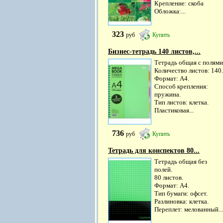
Крепление: скоба
Обложка:...
323
руб
Купить
Бизнес-тетрадь 140 листов,...
Тетрадь общая с полями
Количество листов: 140.
Формат: А4.
Способ крепления:
пружина.
Тип листов: клетка.
Пластиковая...
736
руб
Купить
Тетрадь для конспектов 80...
Тетрадь общая без
полей.
80 листов.
Формат: А4.
Тип бумаги: офсет.
Разлиновка: клетка.
Переплет: мелованный...