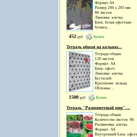
Формат А4.
Размер 200 х 285 мм.
80 листов.
Линовка: клетка.
Блок: белая офсетная
бумага,...
452
руб
Купить
Тетрадь общая на кольцах...
Тетрадь общая.
120 листов.
Формат: А4.
Блок: офсет.
Линовка: клетка.
Без полей.
Крепление: кольца.
Обложка:...
1500
руб
Купить
Тетрадь "Разноцветный мир",...
Тетрадь общая.
Количество листов: 96
Разлиновка: клетка
Формат: А4
Внутренний блок: офсе