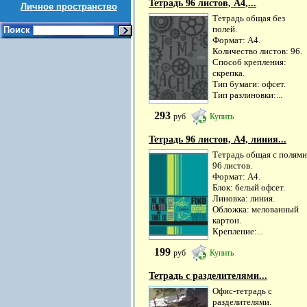
Тетрадь 96 листов, А4,...
Личное пространство
Тетрадь общая без
полей.
Поиск
Формат: А4.
Количество листов: 96.
Способ крепления:
скрепка.
Тип бумаги: офсет.
Тип разлиновки:...
293
руб
Купить
Тетрадь 96 листов, А4, линия...
Тетрадь общая с полями
96 листов.
Формат: А4.
Блок: белый офсет.
Линовка: линия.
Обложка: мелованный
картон.
Крепление:...
199
руб
Купить
Тетрадь с разделителями...
Офис-тетрадь с
разделителями.