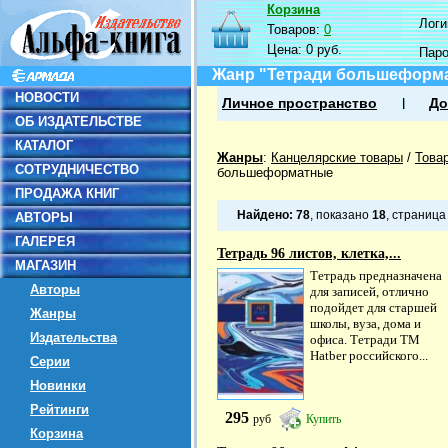
Корзина
Логин
Товаров:
0
Цена:
0 руб.
Пар
Жанр "Тетради большеформ
НОВОСТИ
Личное пространство
До
ОБ ИЗДАТЕЛЬСТВЕ
КАТАЛОГ
Жанры
:
Канцелярские товары
/
Това
СОТРУДНИЧЕСТВО
большеформатные
ПРОДАЖА КНИГ
Найдено:
78
, показано
18
, страниц
АВТОРЫ
ГАЛЕРЕЯ
Тетрадь 96 листов, клетка,...
МАГАЗИН
Тетрадь предназначена
Авторы
для записей, отлично
подойдет для старшей
Жанры
школы, вуза, дома и
Издательства
офиса. Тетради ТМ
Hatber российского...
Серии
Новинки
Рейтинги
295
руб
Купить
Корзина