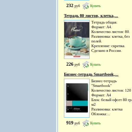
232
руб
Купить
Тетрадь 80 листов, клетка,...
Тетрадь общая.
Формат: А4.
Количество листов: 80.
Разлиновка: клетка, без
полей.
Крепление: скрепка.
Сделано в России.
226
руб
Купить
Бизнес-тетрадь Smartbook,...
Бизнес-тетрадь
"Smartbook"
Количество листов: 120
Формат: А4
Блок: белый офсет 80 гр
м2
Разлиновка: клетка
Обложка:...
919
руб
Купить