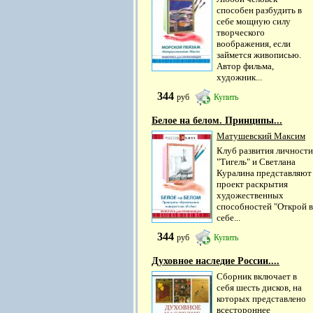
способен разбудить в
себе мощную силу
творческого
воображения, если
займется живописью.
Автор фильма,
художник...
344
руб
Купить
Белое на белом. Принципы...
Матушевский Максим
Клуб развития личности
"Тигель" и Светлана
Куралина представляют
проект раскрытия
художественных
способностей "Открой в
себе...
344
руб
Купить
Духовное наследие России....
Сборник включает в
себя шесть дисков, на
которых представлено
всестороннее