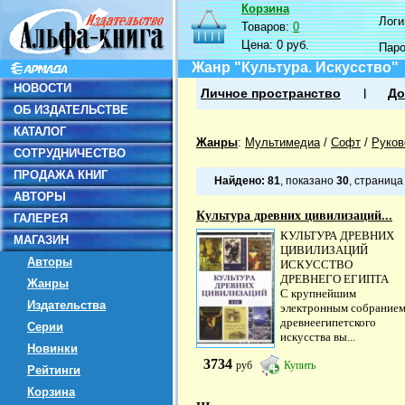
Корзина
Логин
Товаров:
0
Цена:
0 руб.
Пар
Жанр "Культура. Искусство"
НОВОСТИ
Личное пространство
До
ОБ ИЗДАТЕЛЬСТВЕ
КАТАЛОГ
Жанры
:
Мультимедиа
/
Софт
/
Руков
СОТРУДНИЧЕСТВО
ПРОДАЖА КНИГ
Найдено:
81
, показано
30
, страниц
АВТОРЫ
Культура древних цивилизаций...
ГАЛЕРЕЯ
КУЛЬТУРА ДРЕВНИХ
МАГАЗИН
ЦИВИЛИЗАЦИЙ
Авторы
ИСКУССТВО
ДРЕВНЕГО ЕГИПТА
Жанры
С крупнейшим
Издательства
электронным собрание
древнеегипетского
Серии
искусства вы...
Новинки
3734
руб
Купить
Рейтинги
Корзина