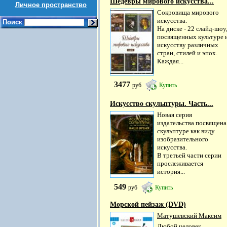
Шедевры мирового искусства...
Личное пространство
Сокровища мирового
искусства.
Поиск
На диске - 22 слайд-шоу
посвященных культуре 
искусству различных
стран, стилей и эпох.
Каждая...
3477
руб
Купить
Искусство скульптуры. Часть...
Новая серия
издательства посвящена
скульптуре как виду
изобразительного
искусства.
В третьей части серии
прослеживается
история...
549
руб
Купить
Морской пейзаж (DVD)
Матушевский Максим
Любой человек