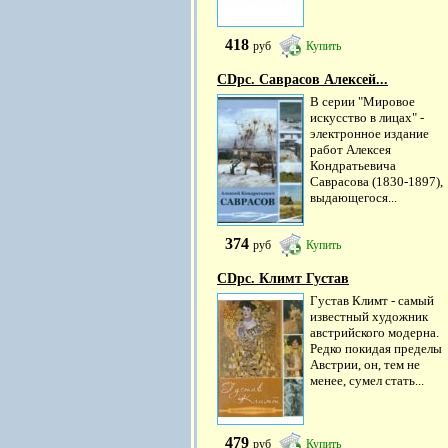
418
руб
Купить
CDpc. Саврасов Алексей...
В серии "Мировое
искусство в лицах" -
электронное издание
работ Алексея
Кондратьевича
Саврасова (1830-1897),
выдающегося...
374
руб
Купить
CDpc. Климт Густав
Густав Климт - самый
известный художник
австрийского модерна.
Редко покидая пределы
Австрии, он, тем не
менее, сумел стать...
479
руб
Купить