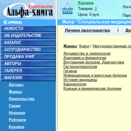
Корзина
Логин
Товаров:
0
Цена:
0 руб.
Пар
Жанр "Специальная медици
НОВОСТИ
Личное пространство
До
ОБ ИЗДАТЕЛЬСТВЕ
КАТАЛОГ
Жанры
:
Книги
/
Нехудожественная л
СОТРУДНИЧЕСТВО
Акушерство и гинекология
ПРОДАЖА КНИГ
Анатомия и физиология
Внутренние болезни. Диагностика
АВТОРЫ
Гастроэнтерология
ГАЛЕРЕЯ
Гигиена
Инфекционные и вирусные болезни
МАГАЗИН
История медицины
Кардиология
Авторы
Кожные и венерические болезни
Жанры
Издательства
Серии
Новинки
Рейтинги
Корзина