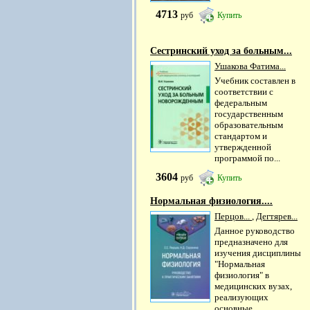
4713
руб
Купить
Сестринский уход за больным...
Ушакова Фатима...
Учебник составлен в
соответствии с
федеральным
государственным
образовательным
стандартом и
утвержденной
программой по...
3604
руб
Купить
Нормальная физиология....
Перцов...
,
Дегтярев...
Данное руководство
предназначено для
изучения дисциплины
"Нормальная
физиология" в
медицинских вузах,
реализующих
основные...