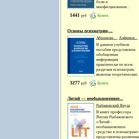
боли и
миофасциальным...
1441
руб
Купить
Основы психиатрии,...
Абрамова...
,
Алфимов...
В данном учебном
пособии представлена
обобщенная
информация
практически по всем
разделам психиатрии,
включая теоретические..
3277
руб
Купить
Литий — необыкновенное...
Рыбаковский Януш
В книге профессора
Януша Рыбаковского
«Литий -
необыкновенное
средство в психиатрии»
представлены различны