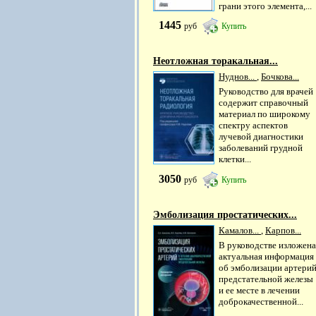
грани этого элемента,...
1445
руб
Купить
Неотложная торакальная...
Нуднов...
,
Бочкова...
Руководство для врачей
содержит справочный
материал по широкому
спектру аспектов
лучевой диагностики
заболеваний грудной
клетки...
3050
руб
Купить
Эмболизация простатических...
Камалов...
,
Карпов...
В руководстве изложена
актуальная информация
об эмболизации артери
предстательной железы
и ее месте в лечении
доброкачественной...