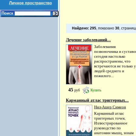
Личное пространство
Поиск
Найдено:
295
, показано
30
, страни
Лечение заболеваний...
Заболевания
позвоночника и суставо
сегодня настолько
распространены, что
встречаются не только у
людей среднего и
пожилого...
45
руб
Купить
Карманный атлас триггерных...
Нил-Ашер Симеон
Карманный атлас
триггерных точек.
Иллюстрированное
руководство по
анатомии мышц, зонам