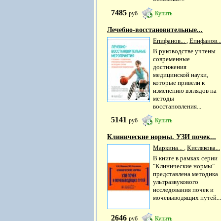
7485
руб
Купить
Лечебно-восстановительные...
Епифанов...
,
Епифанов..
В руководстве учтены
современные
достижения
медицинской науки,
которые привели к
изменению взглядов на
методы
восстановления...
5141
руб
Купить
Клинические нормы. УЗИ почек...
Маркина...
,
Кислякова...
В книге в рамках серии
"Клинические нормы"
представлена методика
ультразвукового
исследования почек и
мочевыводящих путей...
2646
руб
Купить