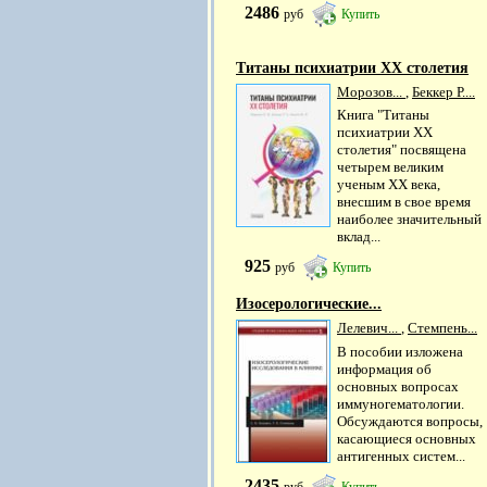
2486
руб
Купить
Титаны психиатрии XX столетия
Морозов...
,
Беккер Р....
Книга "Титаны
психиатрии XX
столетия" посвящена
четырем великим
ученым XX века,
внесшим в свое время
наиболее значительный
вклад...
925
руб
Купить
Изосерологические...
Лелевич...
,
Стемпень...
В пособии изложена
информация об
основных вопросах
иммуногематологии.
Обсуждаются вопросы,
касающиеся основных
антигенных систем...
2435
руб
Купить