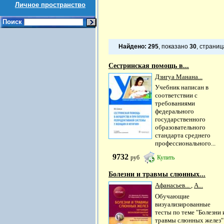
Личное пространство
Поиск
Найдено:
295
, показано
30
, страни
Сестринская помощь в...
Дзигуа Манана...
Учебник написан в
соответствии с
требованиями
федерального
государственного
образовательного
стандарта среднего
профессионального...
9732
руб
Купить
Болезни и травмы слюнных...
Афанасьев...
,
А...
Обучающие
визуализированные
тесты по теме "Болезни 
травмы слюнных желез"