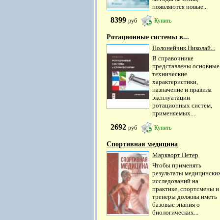
появляются новые...
8399
руб
Купить
Ротационные системы в...
Полонейчик Николай...
В справочнике
представлены основные
технические
характеристики,
назначение и правила
эксплуатации
ротационных систем,
применяемых...
2692
руб
Купить
Спортивная медицина
Маркворт Петер
Чтобы применять
результаты медицински
исследований на
практике, спортсмены и
тренеры должны иметь
базовые знания о
биологических...