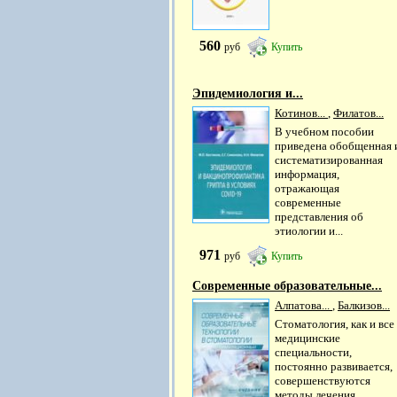
560
руб
Купить
Эпидемиология и...
Котинов...
,
Филатов...
В учебном пособии
приведена обобщенная 
систематизированная
информация,
отражающая
современные
представления об
этиологии и...
971
руб
Купить
Современные образовательные...
Алпатова...
,
Балкизов...
Стоматология, как и все
медицинские
специальности,
постоянно развивается,
совершенствуются
методы лечения,