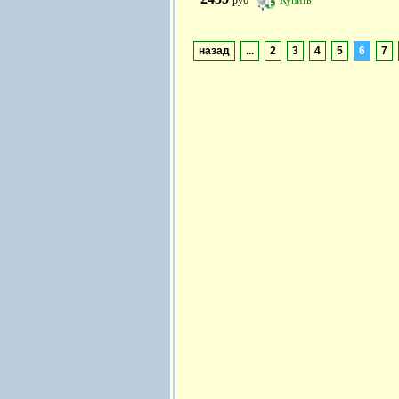
назад
...
2
3
4
5
6
7