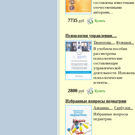
составлены известными
отечественными
авторами,...
7735
руб
Купить
Психология управления....
Творогова...
,
Кулешов...
В учебном пособии
рассмотрены
психологические
составляющие
управленческой
деятельности. Изложен
психологические
аспекты...
2800
руб
Купить
Избранные вопросы педиатрии
Алешина...
,
Гарбузов...
Избранные вопросы
педиатрии.