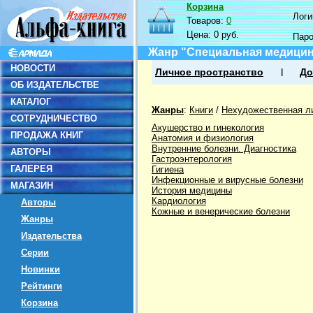
Корзина
Логин
Товаров:
0
Цена:
0 руб.
Пар
Жанр "Специальная медици
НОВОСТИ
Личное пространство
До
ОБ ИЗДАТЕЛЬСТВЕ
КАТАЛОГ
Жанры
:
Книги
/
Нехудожественная л
СОТРУДНИЧЕСТВО
Акушерство и гинекология
ПРОДАЖА КНИГ
Анатомия и физиология
Внутренние болезни. Диагностика
АВТОРЫ
Гастроэнтерология
ГАЛЕРЕЯ
Гигиена
Инфекционные и вирусные болезни
МАГАЗИН
История медицины
Кардиология
Авторы
Кожные и венерические болезни
Жанры
Издательства
Серии
Новинки
Рейтинги
Корзина