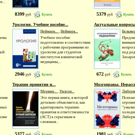
...
8399
5379
руб
Купить
руб
Купить
Урология. Учебное пособие...
Актуальные вопросы
Неймарк...
,
Неймарк...
Бельмер
лены
Учебное пособие
Предла
подготовлено в соответствии
вниман
с рабочими программами по
вопросы
кой
урологии для студентов
под ред
институтов клинической
Захаро
медицины,...
2946
672
руб
Купить
руб
Купить
Терапия принятия и...
Мозгоправы. Нерасск
Мервин...
,
Уилсон...
Либерм
ения
Это первая книга, в которой
Психиа
детально объясняется, как
огромны
ьных
адаптировать терапию
"умали
принятия и ответственности
холодн
илие
(ACT) к серьезным и
Либерма
сложным...
5377
1981
руб
Купить
руб
Купить