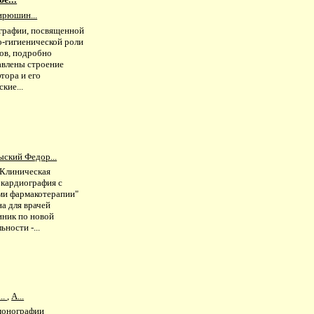
ирюшин...
графии, посвященной
о-гигиенической роли
ов, подробно
авлены строение
тора и его
кие...
ыский Федор...
"Клиническая
окардиография с
ми фармакотерапии"
а для врачей
иник по новой
ьности -...
..
,
А...
монографии