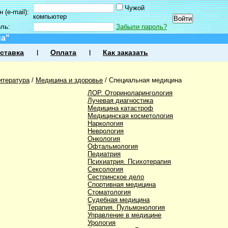
Чужой
 (e-mail):
компьютер
оль:
Забыли пароль?
на"
ставка
Оплата
Как заказать
итература
/
Медицина и здоровье
/
Специальная медицина
ЛОР. Оториноларингология
Лучевая диагностика
Медицина катастроф
Медицинская косметология
Наркология
Неврология
Онкология
Офтальмология
Педиатрия
Психиатрия. Психотерапия
Сексология
Сестринское дело
Спортивная медицина
Стоматология
Судебная медицина
Терапия. Пульмонология
Управление в медицине
Урология