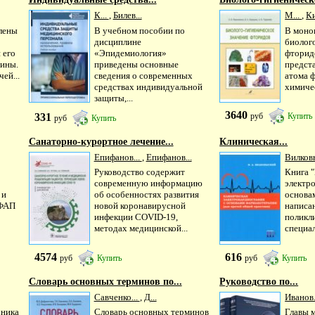
К...
,
Билев...
М...
,
К
лены
В учебном пособии по
В моно
дисциплине
биолог
 его
«Эпидемиология»
фторид
щины.
приведены основные
предст
ей...
сведения о современных
атома ф
средствах индивидуальной
химичес
защиты,...
3640
331
руб
Купить
руб
Купить
Санаторно-курортное лечение...
Клиническая...
Епифанов...
,
Епифанов...
Вилков
Руководство содержит
Книга 
современную информацию
электр
 и
об особенностях развития
основа
 ФАП
новой коронавирусной
написан
инфекции COVID-19,
поликл
методах медицинской...
специал
4574
616
руб
Купить
руб
Купить
Словарь основных терминов по...
Руководство по...
Савченко...
,
Д...
Иванов.
чника
Словарь основных терминов
Главы 