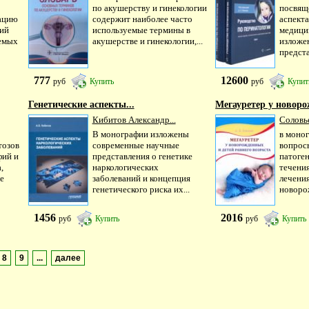
по акушерству и гинекологии
посвящ
ацию
содержит наиболее часто
аспект
гий
используемые термины в
медици
аемых
акушерстве и гинекологии,...
изложе
предста
777
12600
руб
Купить
руб
Купит
Генетические аспекты...
Мегауретер у новоро
Кибитов Александр...
Соловье
В монографии изложены
в моно
тозов
современные научные
вопрос
фий и
представления о генетике
патоген
,
наркологических
течения
е
заболеваний и концепция
лечения
генетического риска их...
новоро
1456
2016
руб
Купить
руб
Купить
8
9
...
далее