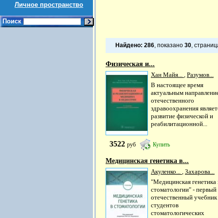
Личное пространство
Поиск
Найдено:
286
, показано
30
, страни
Физическая и...
Хан Майя...
,
Разумов...
В настоящее время
актуальным направлени
отечественного
здравоохранения являет
развитие физической и
реабилитационной...
3522
руб
Купить
Медицинская генетика в...
Акуленко...
,
Захарова...
"Медицинская генетика 
стоматологии" - первый
отечественный учебник
студентов
стоматологических