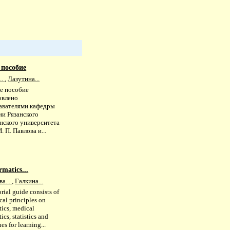
 пособие
..
,
Лазутина...
е пособие
овлено
авателями кафедры
ии Рязанского
нского университета
. П. Павлова и...
matics...
а...
,
Галкина...
rial guide consists of
cal principles on
tics, medical
ics, statistics and
es for learning...