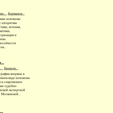
ин...
,
Карманов...
нике изложены
е алгоритмы
тики, лечения,
актики,
серизации и
тизы
пособности
ов...
...
..
,
Назаров...
графии впервые в
нном виде изложены
я и современное
ние судебно-
нской экспертной
 Московской...
е...