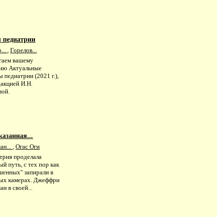
 педиатрии
...
,
Горелов...
гаем вашему
ию Актуальные
 педиатрии (2021 г.),
акцией И.Н.
вой.
азанная...
ан...
,
Огас Оги
трия проделала
й путь, с тех пор как
шенных" запирали в
ых камерах. Джеффри
н в своей...