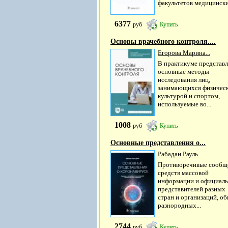
факультетов медицинских
6377
руб
Купить
Основы врачебного контроля....
Егорова Марина...
В практикуме представ
основные методы
исследования лиц,
занимающихся физичес
культурой и спортом,
используемые во...
1008
руб
Купить
Основные представления о...
Рабадан Рауль
Противоречивые сообщ
средств массовой
информации и официал
представителей разных
стран и организаций, об
разнородных...
2744
руб
Купить