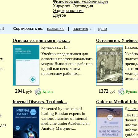
Физиотерапия. Реабилитация
Хирургия. Ортопедия
Эндокринология
Другое
ца
5
Сортировать по:
названию
|
наличию
↓
|
цене
Основы сестринского дела....
Остеология. Учебное
Кулешова...
,
П...
Павлов.
Учебник предназначен для
Учебно
ем
освоения профессионального
подгот
модуля Выполнение работ по
препод
ся
одной или нескольким
анатом
профессиям рабочих,...
медици
имени И
2941
1372
руб
Купить
руб
Купить
Internal Diseases. Textbook...
Guide to Medical Infor
Presented by the team of
Данилов
leading Russian experts in
в
The tuto
various branches of internal
theoreti
medicine under Academician
 для
informa
Anatoly Martynov,...
informat
guidelin