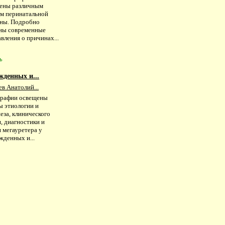
ены различным
ам перинатальной
ны. Подробно
ны современные
вления о причинах...
ь
жденных и...
в Анатолий...
графии освещены
ы этиологии и
еза, клинического
, диагностики и
 мегауретера у
жденных и...