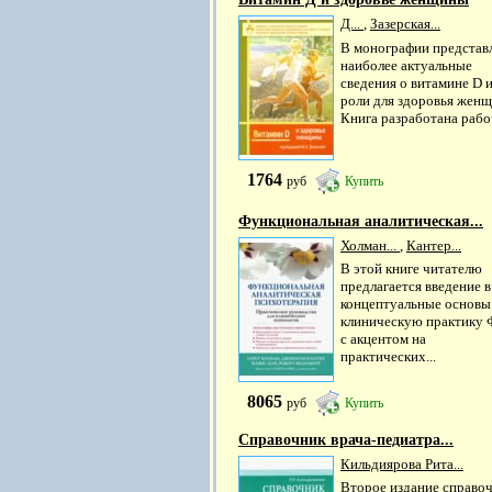
Д...
,
Зазерская...
В монографии представ
наиболее актуальные
сведения о витамине D и
роли для здоровья жен
Книга разработана рабоч
1764
руб
Купить
Функциональная аналитическая...
Холман...
,
Кантер...
В этой книге читателю
предлагается введение в
концептуальные основы
клиническую практику
с акцентом на
практических...
8065
руб
Купить
Справочник врача-педиатра...
Кильдиярова Рита...
Второе издание справо