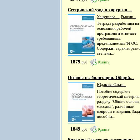
Сестринский уход в хирургии....
Ханукаева...
,
Рыжик...
Тетрадь разработана на
основании рабочей
программы и отвечает
требованиям,
предъявляемым ФГОС.
Содержит задания разн
степени...
1879
руб
Купить
Основы реабилитации. Общий...
Юдакова Ольга...
Пособие содержит
теоретический материал
разделу "Общие основы
массажа", различные
вопросы и задания. Зада
пособии...
1849
руб
Купить
Витамин Д и здоровье женщины