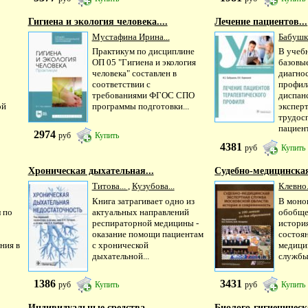
Гигиена и экология человека....
Лечение пациентов...
Мустафина Ирина...
Бабушк
Практикум по дисциплине
В учеб
ОП 05 "Гигиена и экология
базовы
человека" составлен в
диагнос
соответствии с
профил
требованиями ФГОС СПО
диспан
ой
программы подготовки...
экспер
трудос
пациент
2974
руб
Купить
4381
руб
Купить
Хроническая дыхательная...
Судебно-медицинская
Титова...
,
Кузубова...
Клевно.
Книга затрагивает одно из
В моно
 по
актуальных направлений
обобще
респираторной медицины -
истори
оказание помощи пациентам
состоя
ния в
с хронической
медици
дыхательной...
службы
1386
3431
руб
Купить
руб
Купить
Индивидуальные средства...
Биолого-гигиеническо