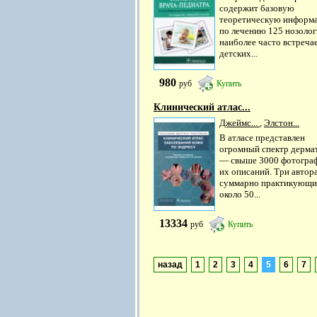
содержит базовую
теоретическую информ
по лечению 125 нозоло
наиболее часто встреч
детских...
980
руб
Купить
Клинический атлас...
Джеймс...
,
Элстон...
В атласе представлен
огромный спектр дерма
— свыше 3000 фотогра
их описаний. Три автора
суммарно практикующи
около 50...
13334
руб
Купить
назад
1
2
3
4
5
6
7