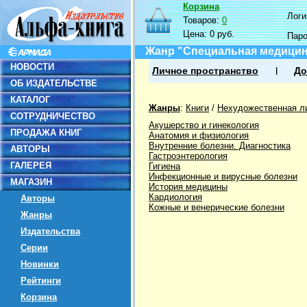
Корзина
Логин
Товаров:
0
Цена:
0 руб.
Пар
Жанр "Специальная медици
НОВОСТИ
Личное пространство
До
ОБ ИЗДАТЕЛЬСТВЕ
КАТАЛОГ
Жанры
:
Книги
/
Нехудожественная л
СОТРУДНИЧЕСТВО
Акушерство и гинекология
ПРОДАЖА КНИГ
Анатомия и физиология
Внутренние болезни. Диагностика
АВТОРЫ
Гастроэнтерология
ГАЛЕРЕЯ
Гигиена
Инфекционные и вирусные болезни
МАГАЗИН
История медицины
Кардиология
Авторы
Кожные и венерические болезни
Жанры
Издательства
Серии
Новинки
Рейтинги
Корзина