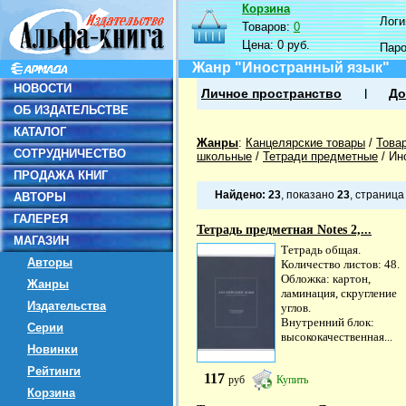
Корзина
Логин
Товаров:
0
Цена:
0 руб.
Пар
Жанр "Иностранный язык"
НОВОСТИ
Личное пространство
До
ОБ ИЗДАТЕЛЬСТВЕ
КАТАЛОГ
Жанры
:
Канцелярские товары
/
Това
СОТРУДНИЧЕСТВО
школьные
/
Тетради предметные
/
Ин
ПРОДАЖА КНИГ
Найдено:
23
, показано
23
, страниц
АВТОРЫ
ГАЛЕРЕЯ
Тетрадь предметная Notes 2,...
МАГАЗИН
Тетрадь общая.
Авторы
Количество листов: 48.
Обложка: картон,
Жанры
ламинация, скругление
Издательства
углов.
Внутренний блок:
Серии
высококачественная...
Новинки
Рейтинги
117
руб
Купить
Корзина