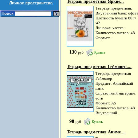
Тетрадь предметная Яркие...
Личное пространство
Тетрадь предметная.
Внутренний блок: офсет
Поиск
Плотность бумаги 60 г/
м2
Линовка: клетка.
Количество листов: 48.
Формат:...
130
руб
Купить
Тетрадь предметная Геймовер....
Тетрадь предметная
Геймовер
Предмет: Английский
язык
Справочный материал:
есть
Формат: А5
Количество листов: 48
Внутренний...
98
руб
Купить
Тетрадь предметная Аниме....