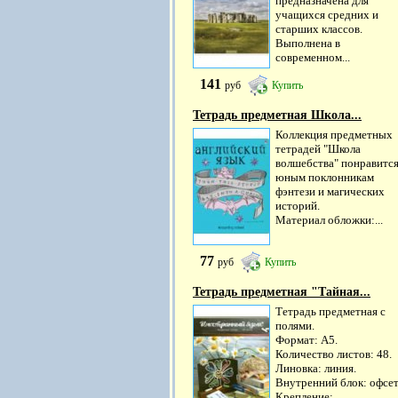
предназначена для
учащихся средних и
старших классов.
Выполнена в
современном...
141
руб
Купить
Тетрадь предметная Школа...
Коллекция предметных
тетрадей "Школа
волшебства" понравитс
юным поклонникам
фэнтези и магических
историй.
Материал обложки:...
77
руб
Купить
Тетрадь предметная "Тайная...
Тетрадь предметная с
полями.
Формат: А5.
Количество листов: 48.
Линовка: линия.
Внутренний блок: офсет
Крепление:...