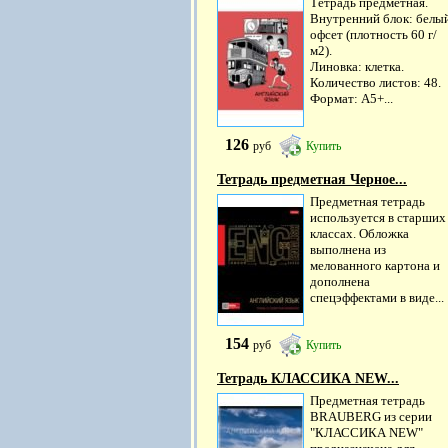
Тетрадь предметная.
Внутренний блок: белы
офсет (плотность 60 г/
м2).
Линовка: клетка.
Количество листов: 48.
Формат: А5+...
126
руб
Купить
Тетрадь предметная Черное...
Предметная тетрадь
используется в старших
классах. Обложка
выполнена из
мелованного картона и
дополнена
спецэффектами в виде...
154
руб
Купить
Тетрадь КЛАССИКА NEW...
Предметная тетрадь
BRAUBERG из серии
"КЛАССИКА NEW"