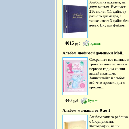
Альбом из кожзама, на
двух винтах. Вмещает
216 монет (11 файлов)
разного диаметра, а
также имеет 3 файла без
ячеек. Внутри файлов...
4015
руб
Купить
Альбом любимой доченьки Мой...
Сохраните все важные 
трогательные моменты
первого годика жизни
вашей малышки.
Записывайте в альбом
всё, что происходит с
крохой...
340
руб
Купить
Альбом малыша от 0 до 1
Альбом вашего ребенка
с Сюрпризами.
Фотографии, ваши