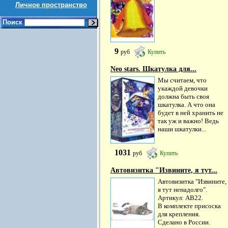
Личное пространство
Поиск
9
руб
Купить
Neo stars. Шкатулка для...
Мы считаем, что
укаждой девочки
должна быть своя
шкатулка. А что она
будет в ней хранить не
так уж и важно! Ведь
наши шкатулки...
1031
руб
Купить
Автовизитка "Извините, я тут...
Автовизитка "Извините,
я тут ненадолго".
Артикул: АВ22.
В комплекте присоска
для крепления.
Сделано в России.