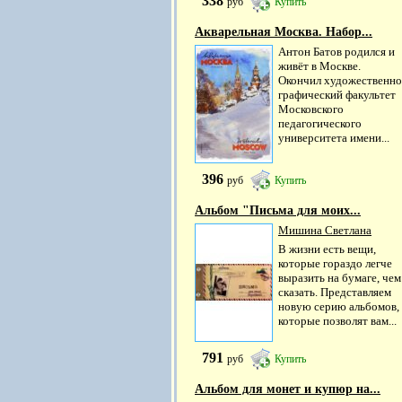
338
руб
Купить
Акварельная Москва. Набор...
Антон Батов родился и
живёт в Москве.
Окончил художественно
графический факультет
Московского
педагогического
университета имени...
396
руб
Купить
Альбом "Письма для моих...
Мишина Светлана
В жизни есть вещи,
которые гораздо легче
выразить на бумаге, чем
сказать. Представляем
новую серию альбомов,
которые позволят вам...
791
руб
Купить
Альбом для монет и купюр на...