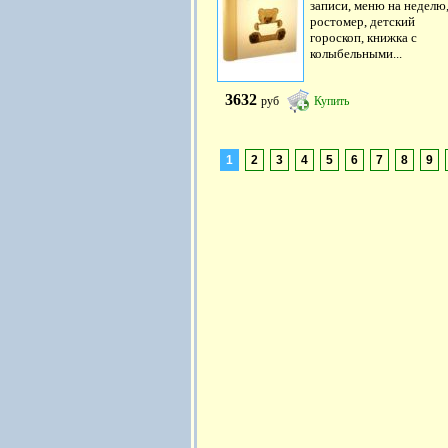
записи, меню на неделю
ростомер, детский
гороскоп, книжка с
колыбельными...
3632
руб
Купить
1
2
3
4
5
6
7
8
9