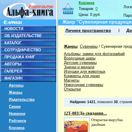
Корзина
Логин
Товаров:
0
Цена:
0 руб.
Пар
Жанр "Сувенирная продукци
НОВОСТИ
Личное пространство
До
ОБ ИЗДАТЕЛЬСТВЕ
КАТАЛОГ
Жанры
:
Сувениры
/
Сувенирная прод
СОТРУДНИЧЕСТВО
Альбомы, рамки для фотографий
ПРОДАЖА КНИГ
Воздушные шары
Детские сувениры
АВТОРЫ
Значки и медали
ГАЛЕРЕЯ
Игрушки для животных
Конверты для денег
МАГАЗИН
Магниты
Новогодние сувениры
Авторы
Открытки
Жанры
Издательства
Найдено:
1421
, показано
30
, стран
Серии
12Т-003/До свидания...
Новинки
Открытка-вырубка
Рейтинги
двойная.
Корзина