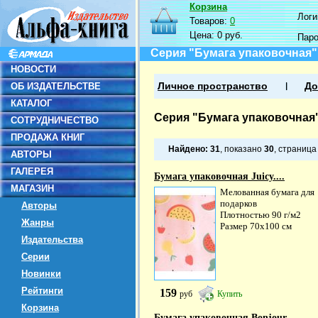
Корзина
Логин
Товаров:
0
Цена:
0 руб.
Пар
Серия "Бумага упаковочная"
НОВОСТИ
ОБ ИЗДАТЕЛЬСТВЕ
Личное пространство
До
КАТАЛОГ
Серия "Бумага упаковочная
СОТРУДНИЧЕСТВО
ПРОДАЖА КНИГ
Найдено:
31
, показано
30
, страниц
АВТОРЫ
ГАЛЕРЕЯ
Бумага упаковочная Juicy....
МАГАЗИН
Мелованная бумага для
подарков
Авторы
Плотностью 90 г/м2
Жанры
Размер 70х100 см
Издательства
Серии
Новинки
Рейтинги
159
руб
Купить
Корзина
Бумага упаковочная Bonjour....