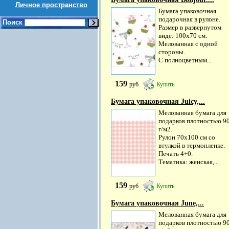
Личное пространство
Бумага упаковочная
подарочная в рулоне.
Поиск
Размер в развернутом
виде: 100х70 см.
Мелованная с одной
стороны.
С полноцветным...
159
руб
Купить
Бумага упаковочная Juicy,...
Мелованная бумага для
подарков плотностью 9
г/м2.
Рулон 70х100 см со
втулкой в термопленке.
Печать 4+0.
Тематика: женская,...
159
руб
Купить
Бумага упаковочная June,...
Мелованная бумага для
подарков плотностью 9