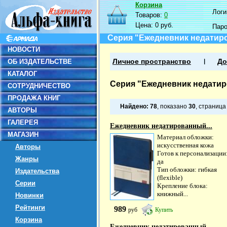
Корзина
Логин
Товаров:
0
Цена:
0 руб.
Пар
Серия "Ежедневник недатир
НОВОСТИ
ОБ ИЗДАТЕЛЬСТВЕ
Личное пространство
До
КАТАЛОГ
Серия "Ежедневник недати
СОТРУДНИЧЕСТВО
ПРОДАЖА КНИГ
Найдено:
78
, показано
30
, страниц
АВТОРЫ
ГАЛЕРЕЯ
Ежедневник недатированный...
МАГАЗИН
Материал обложки:
искусственная кожа
Авторы
Готов к персонализации
Жанры
да
Тип обложки: гибкая
Издательства
(flexible)
Серии
Крепление блока:
книжный...
Новинки
Рейтинги
989
руб
Купить
Корзина
Ежедневник недатированный...