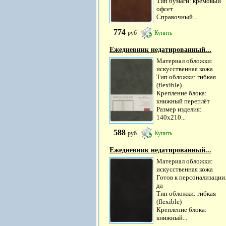
Тип бумаги: кремовый
офсет
Справочный...
774
руб
Купить
Ежедневник недатированный...
Материал обложки:
искусственная кожа
Тип обложки: гибкая
(flexible)
Крепление блока:
книжный переплёт
Размер изделия:
140х210...
588
руб
Купить
Ежедневник недатированный...
Материал обложки:
искусственная кожа
Готов к персонализации
да
Тип обложки: гибкая
(flexible)
Крепление блока:
книжный...