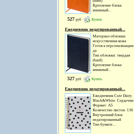
(hard)
Крепление блока:
книжный...
527
руб
Купить
Ежедневник недатированный...
Материал обложки:
искусственная кожа
Готов к персонализации
да
Тип обложки: твердая
(hard)
Крепление блока:
книжный...
527
руб
Купить
Ежедневник недатированный...
Ежедневник Cute Dairy.
Black&White. Сердечки
Формат: А5
Количество листов: 136
Внутренний блок:
недатированный
Тип бумаги:...