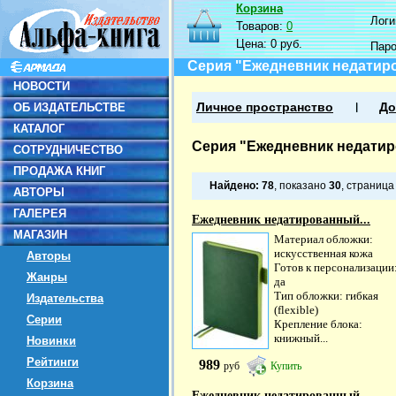
Корзина
Логин
Товаров:
0
Цена:
0 руб.
Пар
Серия "Ежедневник недатир
НОВОСТИ
ОБ ИЗДАТЕЛЬСТВЕ
Личное пространство
До
КАТАЛОГ
Серия "Ежедневник недати
СОТРУДНИЧЕСТВО
ПРОДАЖА КНИГ
Найдено:
78
, показано
30
, страниц
АВТОРЫ
ГАЛЕРЕЯ
Ежедневник недатированный...
МАГАЗИН
Материал обложки:
искусственная кожа
Авторы
Готов к персонализации
Жанры
да
Тип обложки: гибкая
Издательства
(flexible)
Серии
Крепление блока:
книжный...
Новинки
Рейтинги
989
руб
Купить
Корзина
Ежедневник недатированный...