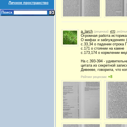
Личное пространство
Поиск
a_larch
(рецензий:
470
, рейти
Огромная работа историк
О мифах и заблуждениях (
с.33,34 о падении отрока 
с.171 о стоянии на камне
с.173,174 о кормлении ме
На с.393-394 - удивитель
цитата из секретной запи
Дивееве, говорила, что ко
+8
Рейтинг рецензии: