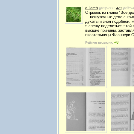
a_larch
(рецензий:
470
, рейти
Отрывок из главы "Все до
... нешуточные дела с кр
духоты и зноя подобной,
я спешу поделиться этой 
высшие причины, заставля
писательницы Фланнери О'
+8
Рейтинг рецензии: