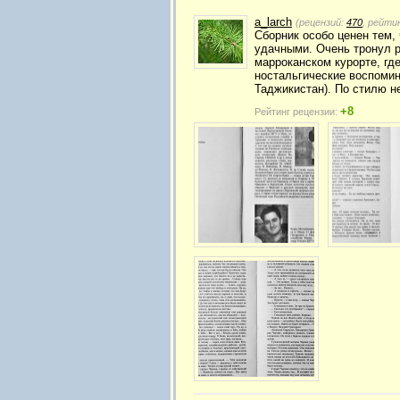
a_larch
(рецензий:
470
, рейти
Сборник особо ценен тем,
удачными. Очень тронул ра
марроканском курорте, гд
ностальгические воспомина
Таджикистан). По стилю н
+8
Рейтинг рецензии: