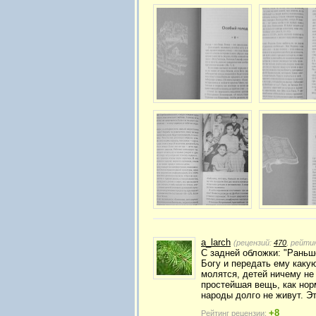
a_larch
(рецензий:
470
, рейти
С задней обложки: "Раньш
Богу и передать ему каку
молятся, детей ничему не 
простейшая вещь, как нор
народы долго не живут. Э
+8
Рейтинг рецензии: