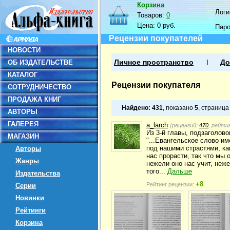
Корзина
Логин
Товаров:
0
Цена:
0 руб.
Пар
Рецензии покупателей
НОВОСТИ
ОБ ИЗДАТЕЛЬСТВЕ
Личное пространство
До
КАТАЛОГ
Рецензии покупателя
СОТРУДНИЧЕСТВО
ПРОДАЖА КНИГ
Найдено:
431
, показано
5
, страниц
АВТОРЫ
ГАЛЕРЕЯ
a_larch
(рецензий:
470
, рейти
Из 3-й главы, подзаголово
МАГАЗИН
"...Евангельское слово и
под нашими страстями, ка
Авторы
нас прорасти, так что мы 
Жанры
нежели оно нас учит, неж
того...
Дальше
Издательства
+8
Рейтинг рецензии:
Серии
Новинки
Рейтинги
Корзина