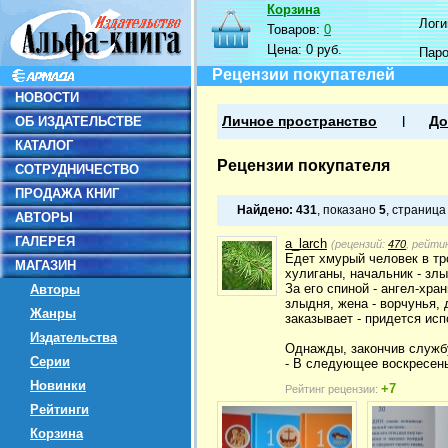
Корзина
Логин
Товаров:
0
Цена:
0 руб.
Пар
Рецензии покупателей
НОВОСТИ
ОБ ИЗДАТЕЛЬСТВЕ
Личное пространство
До
КАТАЛОГ
Рецензии покупателя
СОТРУДНИЧЕСТВО
ПРОДАЖА КНИГ
Найдено:
431
, показано
5
, страниц
АВТОРЫ
ГАЛЕРЕЯ
a_larch
(рецензий:
470
, рейти
Едет хмурый человек в тро
МАГАЗИН
хулиганы, начальник - злы
За его спиной - ангел-хра
Авторы
злыдня, жена - ворчунья, 
Жанры
заказывает - придется испо
Издательства
Однажды, закончив службу
Серии
- В следующее воскресень
Новинки
+7
Рейтинг рецензии:
Рейтинги
Корзина