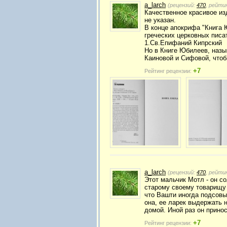
a_larch
(рецензий:
470
, рейти
Качественное красивое из
не указан.
В конце апокрифа "Книга 
греческих церковных писат
1.Св.Епифаний Кипрский
Но в Книге Юбилеев, назы
Каиновой и Сифовой, чтоб
+7
Рейтинг рецензии:
a_larch
(рецензий:
470
, рейти
Этот мальчик Мотл - он со
старому своему товарищу 
что Вашти иногда подсовы
она, ее ларек выдержать н
домой. Иной раз он принос
+7
Рейтинг рецензии: