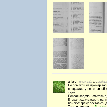
a_larch
(рецензий:
470
, рейти
Со ссылкой на пример зап
специалисту по головной 
задач:
Первая задача - считать д
Вторая задача важна на э
помогут врачу поставить д
Третья задача -...
Дальше