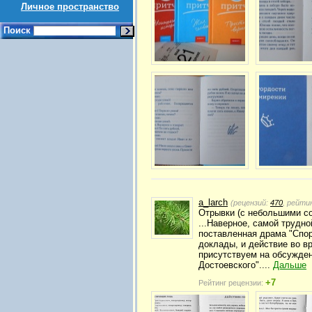
Личное пространство
Поиск
a_larch
(рецензий:
470
, рейти
Отрывки (с небольшими с
...Наверное, самой трудн
поставленная драма "Спор
доклады, и действие во в
присутствуем на обсужден
Достоевского"....
Дальше
+7
Рейтинг рецензии: