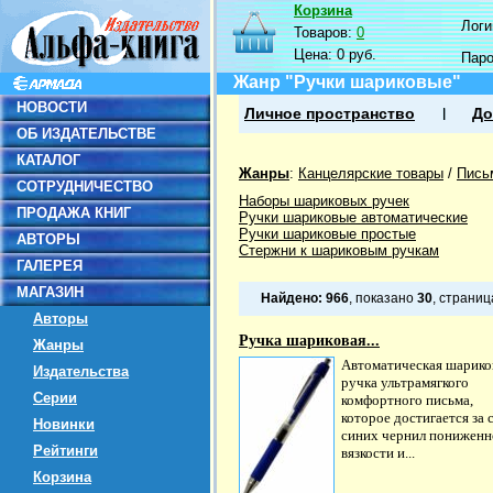
Корзина
Логин
Товаров:
0
Цена:
0 руб.
Пар
Жанр "Ручки шариковые"
НОВОСТИ
Личное пространство
До
ОБ ИЗДАТЕЛЬСТВЕ
КАТАЛОГ
Жанры
:
Канцелярские товары
/
Пись
СОТРУДНИЧЕСТВО
Наборы шариковых ручек
ПРОДАЖА КНИГ
Ручки шариковые автоматические
Ручки шариковые простые
АВТОРЫ
Стержни к шариковым ручкам
ГАЛЕРЕЯ
МАГАЗИН
Найдено:
966
, показано
30
, страни
Авторы
Ручка шариковая...
Жанры
Автоматическая шарико
Издательства
ручка ультрамягкого
Серии
комфортного письма,
которое достигается за 
Новинки
синих чернил пониженн
Рейтинги
вязкости и...
Корзина