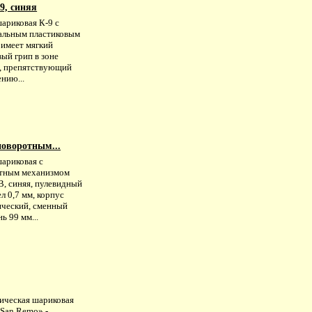
9, синяя
ариковая К-9 с
альным пластиковым
 имеет мягкий
ый грип в зоне
а, препятствующий
нию...
поворотным...
шариковая с
тным механизмом
B, синяя, пулевидный
л 0,7 мм, корпус
ический, сменный
ь 99 мм...
ическая шариковая
«San Remo» -