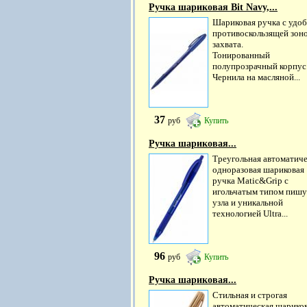
Ручка шариковая Bit Navy,...
Шариковая ручка с удо
противоскользящей зон
захвата.
Тонированный
полупрозрачный корпус
Чернила на масляной...
37
руб
Купить
Ручка шариковая...
Треугольная автоматиче
одноразовая шариковая
ручка Matic&Grip с
игольчатым типом пиш
узла и уникальной
технологией Ultra...
96
руб
Купить
Ручка шариковая...
Стильная и строгая
автоматическая шарико