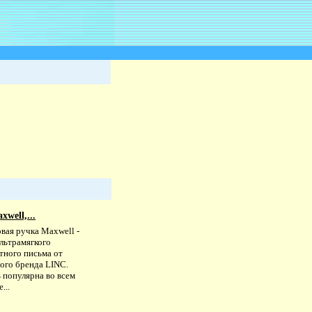
well,...
вая ручка Maxwell -
льтрамягкого
тного письма от
ного бренда LINC.
 популярна во всем
...