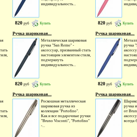
индивидуальность...
индивид
820
820
руб
Купить
руб
Купить
Ручка шариковая...
Ручка шариковая...
ая
Металлическая шариковая
Металл
ручка "San Remo" -
ручка "
стать
аксессуар, призванный стать
аксессу
иля,
настоящим элементом стиля,
настоя
подчеркнуть
подчер
индивидуальность...
индивид
820
820
руб
Купить
руб
Купить
Ручка шариковая...
Ручка шариковая...
ая
Роскошная металлическая
Шарико
шариковая ручка из
ручка и
стать
коллекции "Portofino".
от Brun
иля,
Как и все подарочные ручки
аксессу
"Bruno Visconti", "Portofino"
всегда 
-...