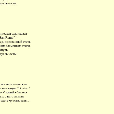
уальность...
ическая шариковая
San Remo" -
ар, призванный стать
щим элементом стиля,
кнуть
уальность...
вая металлическая
з коллекции "Boston"
o Visconti - бизнес-
ар, с которым вы
будете чувствовать...