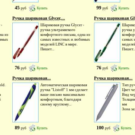
45
99
руб
Купить
руб
Купить
Ручка шариковая Glycer,...
Ручка шариковая Glyc
 -
Шариковая ручка Glycer -
Шариков
ручка ультрамягкого
ручка у
на из
комфортного письма, одна из
комфорт
бимых
самых известных и любимых
самых 
моделей LINC в мире.
моделе
Пишет...
Пишет..
76
76
руб
Купить
руб
Купить
Ручка шариковая...
Ручка шариковая...
old.
Автоматическая шариковая
Тип ру
ручка "Listoff" 1 мм сделает
Цвет ч
а
ваше письмо максимально
Вид че
й
комфортным, благодаря
Толщин
своему круглому...
мм
Зона за
89
100
руб
Купить
руб
Купить