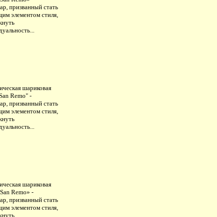
ар, призванный стать
щим элементом стиля,
кнуть
уальность...
ическая шариковая
San Remo" -
ар, призванный стать
щим элементом стиля,
кнуть
уальность...
ическая шариковая
«San Remo» -
ар, призванный стать
щим элементом стиля,
кнуть