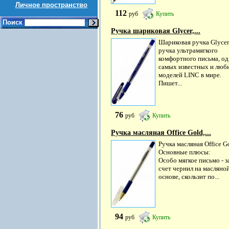
Личное пространство
112
руб
Купить
Поиск
Ручка шариковая Glycer,...
Шариковая ручка Glycer
ручка ультрамягкого
комфортного письма, од
самых известных и лю
моделей LINC в мире.
Пишет...
76
руб
Купить
Ручка масляная Office Gold,...
Ручка масляная Office G
Основные плюсы:
Особо мягкое письмо - з
счет чернил на масляно
основе, скользит по...
94
руб
Купить