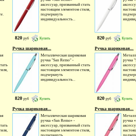
аксессуар, призванный стать
аксессу
настоящим элементом стиля,
настоя
е.
подчеркнуть
подчер
индивидуальность...
индивид
820
820
руб
Купить
руб
Купить
Ручка шариковая...
Ручка шариковая...
ая
Металлическая шариковая
Металл
ручка "San Remo" -
ручка "
стать
аксессуар, призванный стать
аксессу
иля,
настоящим элементом стиля,
настоя
подчеркнуть
подчер
индивидуальность...
индивид
820
820
руб
Купить
руб
Купить
Ручка шариковая...
Ручка шариковая...
ая
Металлическая шариковая
Металл
ручка «San Remo» -
ручка 
стать
аксессуар, призванный стать
аксессу
иля,
настоящим элементом стиля,
настоя
подчеркнуть
подчер