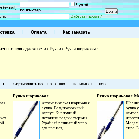
Чужой
 (e-mail):
компьютер
оль:
Забыли пароль?
ставка
Оплата
Как заказать
менные принадлежности
/
Ручки
/
Ручки шариковые
ца
1
Сортировать по:
названию
|
наличию
↓
|
цене
Ручка шариковая...
Ручка шариковая Max
вая
Автоматическая шариковая
Шарико
ручка. Полупрозрачный
ручка у
корпус. Кнопочный
комфор
счет
механизм подачи стержня.
извест
ой
Удобный резиновый упор
Модель
для пальцев,...
мире. Ее