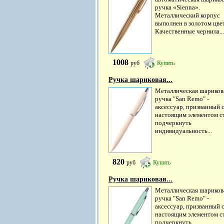
ручка «Sienna».
Металлический корпус
выполнен в золотом цвет
Качественные чернила...
1008
руб
Купить
Ручка шариковая...
Металлическая шариков
ручка "San Remo" -
аксессуар, призванный 
настоящим элементом ст
подчеркнуть
индивидуальность...
820
руб
Купить
Ручка шариковая...
Металлическая шариков
ручка "San Remo" -
аксессуар, призванный 
настоящим элементом ст
подчеркнуть