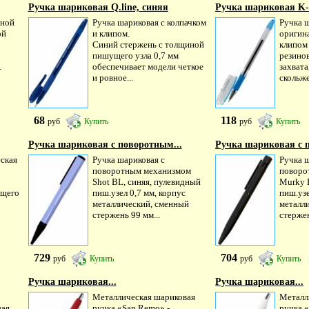
Ручка шариковая Q.line, синяя
Ручка шариковая K-
бной
Ручка шариковая с колпачком
Ручка ш
ой
и клипом.
оригин
Синий стержень с толщиной
клипом
пишущего узла 0,7 мм
резинов
.
обеспечивает модели четкое
захват
и ровное...
скольже
68
118
руб
Купить
руб
Купить
Ручка шариковая с поворотным...
Ручка шариковая с 
ская
Ручка шариковая с
Ручка 
поворотным механизмом
поворо
Shot BL, синяя, пулевидный
Murky 
ущего
пиш.узел 0,7 мм, корпус
пиш.узе
металлический, сменный
металл
стержень 99 мм...
стержен
729
704
руб
Купить
руб
Купить
Ручка шариковая...
Ручка шариковая...
Металлическая шариковая
Металл
вая
ручка «San Remo» -
ручка 