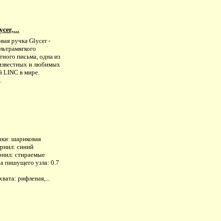
er,...
ая ручка Glycer -
льтрамягкого
ного письма, одна из
известных и любимых
й LINC в мире.
.
чки: шариковая
ернил: синий
рнил: стираемые
а пишущего узла: 0.7
хвата: рифленая,...