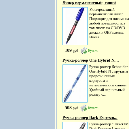
Линер перманентный, синий
Универсальный
перманентный линер.
Подходит для письма на
любой поверхности, в
том числе на CD/DVD
дисках и OHP пленке.
Имеет...
109
руб
Купить
Ручка-роллер One Hybrid N,...
Ручка-роллер Schneider
One Hybrid N с круглым
прорезиненным
корпусом и
металлическим клипом.
Удобный чернильный
роллер с...
508
руб
Купить
Ручка-роллер Dark Espresso...
Ручка-роллер "Parker IM
Dark Espresso Lacquer