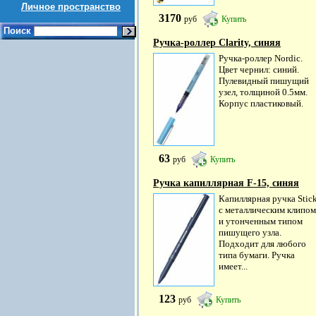
Личное пространство
3170
руб
Купить
Поиск
Ручка-роллер Clarity, синяя
Ручка-роллер Nordic.
Цвет чернил: синий.
Пулевидный пишущий
узел, толщиной 0.5мм.
Корпус пластиковый.
63
руб
Купить
Ручка капиллярная F-15, синяя
Капиллярная ручка Stic
с металлическим клипом
и утонченным типом
пишущего узла.
Подходит для любого
типа бумаги. Ручка
имеет...
123
руб
Купить