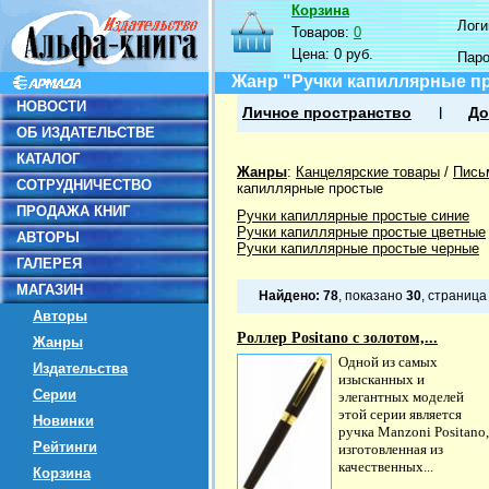
Корзина
Логин
Товаров:
0
Цена:
0 руб.
Пар
Жанр "Ручки капиллярные п
НОВОСТИ
Личное пространство
До
ОБ ИЗДАТЕЛЬСТВЕ
КАТАЛОГ
Жанры
:
Канцелярские товары
/
Пись
СОТРУДНИЧЕСТВО
капиллярные простые
ПРОДАЖА КНИГ
Ручки капиллярные простые синие
Ручки капиллярные простые цветные
АВТОРЫ
Ручки капиллярные простые черные
ГАЛЕРЕЯ
МАГАЗИН
Найдено:
78
, показано
30
, страниц
Авторы
Роллер Positano с золотом,...
Жанры
Одной из самых
Издательства
изысканных и
Серии
элегантных моделей
этой серии является
Новинки
ручка Manzoni Positano,
Рейтинги
изготовленная из
качественных...
Корзина