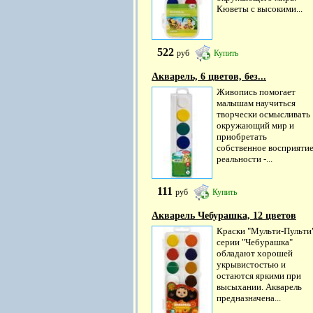
Кюветы с высокими...
522
руб
Купить
Акварель, 6 цветов, без...
Живопись помогает
малышам научиться
творчески осмысливать
окружающий мир и
приобретать
собственное восприяти
реальности -...
111
руб
Купить
Акварель Чебурашка, 12 цветов
Краски "Мульти-Пульти
серии "Чебурашка"
обладают хорошей
укрывистостью и
остаются яркими при
высыхании. Акварель
предназначена...