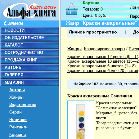
Корзина
Логин
Товаров:
0
Цена:
0 руб.
Пар
Жанр "Краски акварельные"
НОВОСТИ
Личное пространство
До
ОБ ИЗДАТЕЛЬСТВЕ
КАТАЛОГ
Жанры
:
Канцелярские товары
/
Рисо
СОТРУДНИЧЕСТВО
Краски акварельные 12 цветов (9—14
ПРОДАЖА КНИГ
Краски акварельные 18 цветов (15—2
Краски акварельные 6 цветов (1—8)
АВТОРЫ
Краски акварельные более 20 цветов
ГАЛЕРЕЯ
МАГАЗИН
Найдено:
102
, показано
30
, страни
Авторы
Краски акварельные Солнечная...
Жанры
Краски акварельные
Издательства
"Солнечная коллекция".
Серии
Медовые, 6 цветов, без
кисти.
Новинки
Товар предназначен для
Рейтинги
рисования на бумаге и...
Корзина