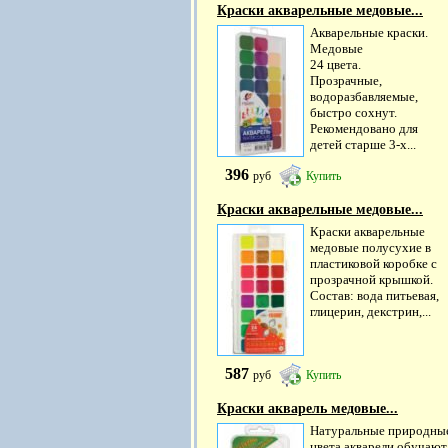
Краски акварельные медовые...
Акварельные краски.
Медовые
24 цвета.
Прозрачные,
водоразбавляемые,
быстро сохнут.
Рекомендовано для
детей старше 3-х...
396
руб
Купить
Краски акварельные медовые...
Краски акварельные
медовые полусухие в
пластиковой коробке с
прозрачной крышкой.
Состав: вода питьевая,
глицерин, декстрин,...
587
руб
Купить
Краски акварель медовые...
Натуральные природны
цвета акварели обучают