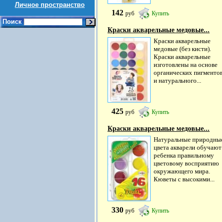
Личное пространство
142
руб
Купить
Поиск
Краски акварельные медовые...
Краски акварельные
медовые (без кисти).
Краски акварельные
изготовлены на основе
органических пигменто
и натурального...
425
руб
Купить
Краски акварельные медовые...
Натуральные природны
цвета акварели обучают
ребенка правильному
цветовому восприятию
окружающего мира.
Кюветы с высокими...
330
руб
Купить