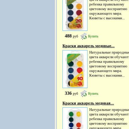
ребенка правильному
цветовому восприятию
окружающего мира.
Кюветы с высокими...
488
руб
Купить
Краски акварель медовые...
Натуральные природны
цвета акварели обучают
ребенка правильному
цветовому восприятию
окружающего мира.
Кюветы с высокими...
336
руб
Купить
Краски акварель медовая...
Натуральные природны
цвета акварели обучают
ребенка правильному
цветовому восприятию
окружающего мира.