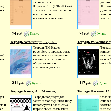
ученическая
ученич
мм).
Формата А5+ (170x203 мм).
Формат
няя
Двойная обложка: внешняя
Двойна
выполнена из
выполн
высококачественного...
высокок
74
74
руб
Купить
руб
Купить
Тетрадь Ассоциации, А5, 96...
Тетрадь W-Wednesday,
Тетрадь ТМ Hatber
Тетрад
российского производства
записей
мм).
отпечатана на современном
старшей
няя
высокотехнологичном
офиса.
оборудовании и
российс
соответствует всем...
241
147
руб
Купить
руб
Купить
Тетрадь Алиса, А5, 24 листа,...
Тетрадь Пастель, 12 л
для
Тетрадь подойдет для
Обложк
занятий любому школьнику,
сгибает
ма и
используется для письма
заламы
er
шариковыми, гелевыми и
и не см