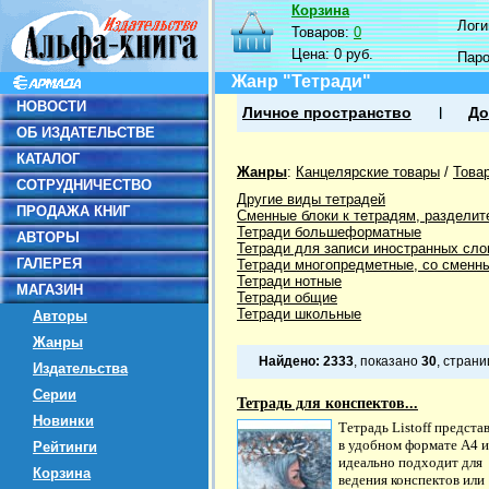
Корзина
Логин
Товаров:
0
Цена:
0 руб.
Пар
Жанр "Тетради"
НОВОСТИ
Личное пространство
До
ОБ ИЗДАТЕЛЬСТВЕ
КАТАЛОГ
Жанры
:
Канцелярские товары
/
Това
СОТРУДНИЧЕСТВО
Другие виды тетрадей
ПРОДАЖА КНИГ
Сменные блоки к тетрадям, разделит
Тетради большеформатные
АВТОРЫ
Тетради для записи иностранных сло
ГАЛЕРЕЯ
Тетради многопредметные, со сменн
Тетради нотные
МАГАЗИН
Тетради общие
Тетради школьные
Авторы
Жанры
Найдено:
2333
, показано
30
, стран
Издательства
Серии
Тетрадь для конспектов...
Новинки
Тетрадь Listoff предста
в удобном формате А4 и
Рейтинги
идеально подходит для
Корзина
ведения конспектов или