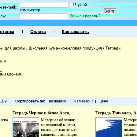
Чужой
 (e-mail):
компьютер
оль:
Забыли пароль?
ставка
Оплата
Как заказать
ры для школы
/
Школьная бумажно-беловая продукция
/
Тетради
ели
в
ыми блоками
ица
9
Сортировать по:
названию
|
наличию
↑
|
цене
Тетрадь Черное и белое.Авто,...
Тетрадь Триколор, А5
влена
Материал обложки:
Матери
мелованный картон,
мелова
полноцветная печать,
полноцв
глянцевая ламинация.
глянцев