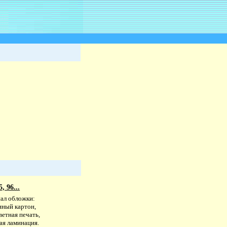
, 96...
ал обложки:
нный картон,
етная печать,
ая ламинация.