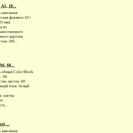
А5, 18...
ь школьная
еская формата А5+
3 мм).
а из
качественного
нного картона
тью 180...
6, 60...
ь общая Color Block
: А6
тво листов: 60
нний блок: белый
: клетка
ет
ть...
el,...
ь школьная