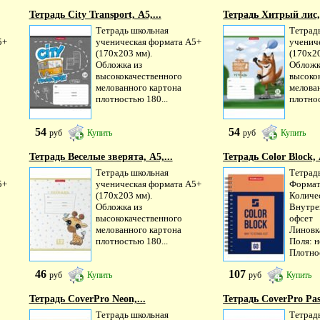
Тетрадь City Transport, А5,...
Тетрадь Хитрый лис, 
Тетрадь школьная
Тетрад
5+
ученическая формата А5+
ученич
(170х203 мм).
(170х20
Обложка из
Обложк
высококачественного
высоко
мелованного картона
мелова
плотностью 180...
плотнос
54
54
руб
Купить
руб
Купить
Тетрадь Веселые зверята, А5,...
Тетрадь Color Block, А
Тетрадь школьная
Тетрад
5+
ученическая формата А5+
Формат
(170х203 мм).
Количес
Обложка из
Внутре
высококачественного
офсет
мелованного картона
Линовка
плотностью 180...
Поля: н
Плотнос
46
107
руб
Купить
руб
Купить
Тетрадь CoverPrо Neon,...
Тетрадь CoverPrо Past
Тетрадь школьная
Тетрад