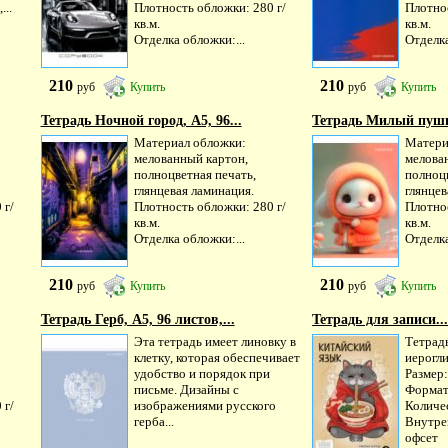
...
Плотность обложки: 280 г/
Плотнос
кв.м.
кв.м.
Отделка обложки:...
Отделка
210
210
руб
Купить
руб
Купить
Тетрадь Ночной город, А5, 96...
Тетрадь Милый пушис
Материал обложки:
Матери
мелованный картон,
мелова
полноцветная печать,
полноцв
глянцевая ламинация.
глянцев
 г/
Плотность обложки: 280 г/
Плотнос
кв.м.
кв.м.
Отделка обложки:...
Отделка
210
210
руб
Купить
руб
Купить
Тетрадь Герб, А5, 96 листов,...
Тетрадь для записи..
Эта тетрадь имеет линовку в
Тетрадь
клетку, которая обеспечивает
иерогл
удобство и порядок при
Размер
письме. Дизайны с
Формат
 г/
изображениями русского
Количес
герба...
Внутре
офсет