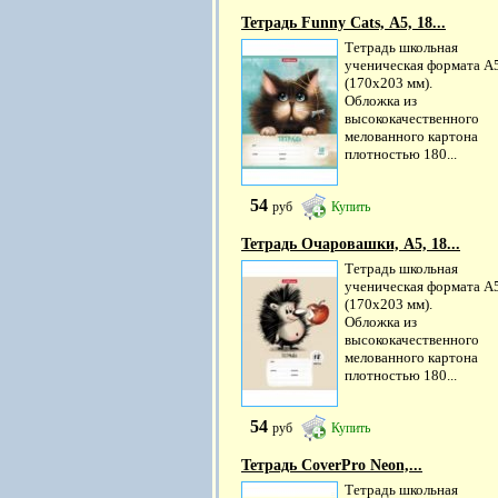
Тетрадь Funny Cats, А5, 18...
Тетрадь школьная
ученическая формата А
(170х203 мм).
Обложка из
высококачественного
мелованного картона
плотностью 180...
54
руб
Купить
Тетрадь Очаровашки, А5, 18...
Тетрадь школьная
ученическая формата А
(170х203 мм).
Обложка из
высококачественного
мелованного картона
плотностью 180...
54
руб
Купить
Тетрадь CoverPrо Neon,...
Тетрадь школьная