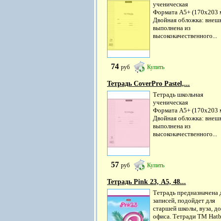
ученическая
Формата А5+ (170x203 
Двойная обложка: внеш
выполнена из
высококачественного...
74
руб
Купить
Тетрадь CoverPrо Pastel,...
Тетрадь школьная
ученическая
Формата А5+ (170x203 
Двойная обложка: внеш
выполнена из
высококачественного...
57
руб
Купить
Тетрадь Pink 23, А5, 48...
Тетрадь предназначена 
записей, подойдет для
старшей школы, вуза, до
офиса. Тетради ТМ Hatb