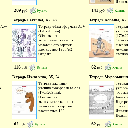
Линовка
209
141
руб
Купить
руб
Купить
Тетрадь Lavender, А5, 48...
Тетрадь Robolife, А5, 
 А5+
Тетрадь общая формата А5+
Тетрад
(170х203 мм).
ученич
Обложка из
(170х20
высококачественного
Обложк
мелованного картона
высоко
плотностью 190 г/м2.
мелова
Отделка -...
плотнос
116
62
руб
Купить
руб
Купить
Тетрадь Из-за угла, А5, 24...
Тетрадь Муравьишки,
Тетрадь школьная
Тетрад
5+
ученическая формата А5+
ученич
(170х203 мм).
Формат
Обложка из
Количес
высококачественного
Внутре
мелованного картона
офсет
плотностью 180...
Линовка
Поля:...
62
62
руб
Купить
руб
Купить