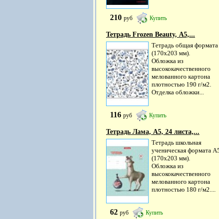
210
руб
Купить
Тетрадь Frozen Beauty, А5,...
Тетрадь общая формата
(170х203 мм).
Обложка из
высококачественного
мелованного картона
плотностью 190 г/м2.
Отделка обложки...
116
руб
Купить
Тетрадь Лама, А5, 24 листа,...
Тетрадь школьная
ученическая формата А
(170х203 мм).
Обложка из
высококачественного
мелованного картона
плотностью 180 г/м2....
62
руб
Купить