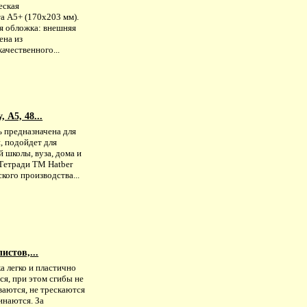
еская
а А5+ (170x203 мм).
я обложка: внешняя
ена из
ачественного...
 А5, 48...
ь предназначена для
, подойдет для
 школы, вуза, дома и
 Тетради ТМ Hatber
кого производства...
истов,...
а легко и пластично
ся, при этом сгибы не
ваются, не трескаются
инаются. За