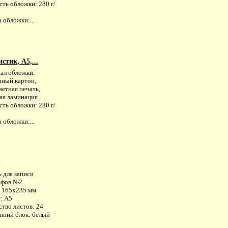
ть обложки: 280 г/
 обложки:...
тик, А5,...
ал обложки:
нный картон,
етная печать,
ая ламинация.
ть обложки: 280 г/
 обложки:...
.
 для записи
ифов №2
: 165х235 мм
: А5
тво листов: 24
нний блок: белый