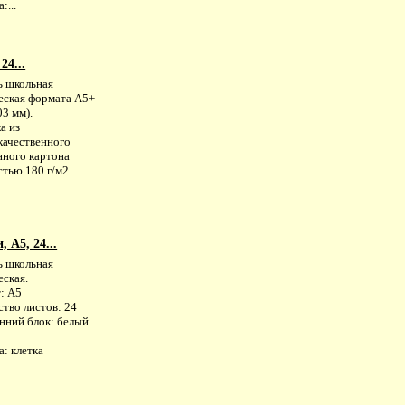
:...
24...
ь школьная
еская формата А5+
3 мм).
а из
качественного
нного картона
тью 180 г/м2....
 А5, 24...
ь школьная
еская.
: А5
тво листов: 24
нний блок: белый
: клетка