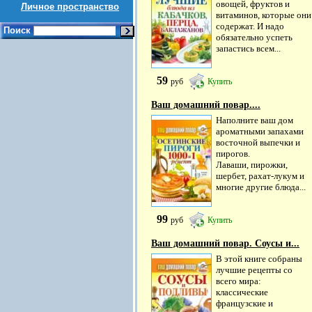
овощей, фруктов и
Личное пространство
витаминов, которые они
содержат. И надо
Поиск
обязательно успеть
запастись всем...
59
руб
Купить
Ваш домашний повар....
Наполните ваш дом
ароматными запахами
восточной выпечки и
пирогов.
Лаваши, пирожки,
шербет, рахат-лукум и
многие другие блюда...
99
руб
Купить
Ваш домашний повар. Соусы и...
В этой книге собраны
лучшие рецепты со
всего мира:
классические
французские и