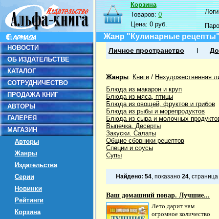
Корзина
Логин
Товаров:
0
Цена:
0 руб.
Пар
Жанр "Кулинарные рецепты
НОВОСТИ
Личное пространство
До
ОБ ИЗДАТЕЛЬСТВЕ
КАТАЛОГ
Жанры
:
Книги
/
Нехудожественная л
СОТРУДНИЧЕСТВО
Блюда из макарон и круп
ПРОДАЖА КНИГ
Блюда из мяса, птицы
Блюда из овощей, фруктов и грибов
АВТОРЫ
Блюда из рыбы и морепродуктов
ГАЛЕРЕЯ
Блюда из сыра и молочных продукто
Выпечка. Десерты
МАГАЗИН
Закуски. Салаты
Общие сборники рецептов
Авторы
Специи и соусы
Жанры
Супы
Издательства
Серии
Найдено:
54
, показано
24
, страниц
Новинки
Ваш домашний повар. Лучшие...
Рейтинги
Лето дарит нам
Корзина
огромное количество