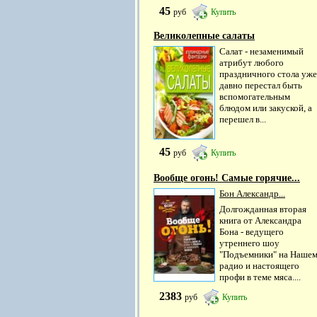
45
руб
Купить
Великолепные салаты
Салат - незаменимый
атрибут любого
праздничного стола уже
давно перестал быть
вспомогательным
блюдом или закуской, а
перешел в...
45
руб
Купить
Вообще огонь! Самые горячие...
Бон Александр...
Долгожданная вторая
книга от Александра
Бона - ведущего
утреннего шоу
"Подъемники" на Наше
радио и настоящего
профи в теме мяса....
2383
руб
Купить