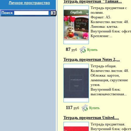
Тетрадь предметная "Тайная...
Личное пространство
Тетрадь предметная с
полями.
Поиск
Формат: А5.
Количество листов: 48.
Линовка: клетка.
Внутренний блок: офсет
Крепление:...
87
руб
Купить
Тетрадь предметная Notes 2,...
Тетрадь общая.
Количество листов: 48.
Обложка: картон,
ламинация, скругление
углов.
Внутренний блок:
высококачественная...
117
руб
Купить
Тетрадь предметная United....
Тетрадь предметная.
Внутренний блок: офсет