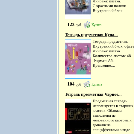
Линовка: клетка.
С красными полями.
Внутренний блок:...
123
руб
Купить
Тетрадь предметная Куча...
Тетрадь предметная.
Внутренний блок: офсет
Линовка: клетка.
Количество листов: 48.
Формат: А5.
Крепление:...
104
руб
Купить
Тетрадь предметная Черное...
Предметная тетрадь
используется в старших
классах. Обложка
выполнена из
мелованного картона и
дополнена
спецэффектами в виде...