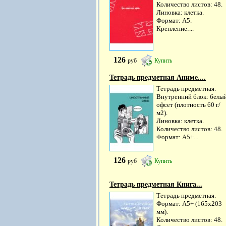
Количество листов: 48.
Линовка: клетка.
Формат: А5.
Крепление:...
126
руб
Купить
Тетрадь предметная Аниме....
Тетрадь предметная.
Внутренний блок: белы
офсет (плотность 60 г/
м2).
Линовка: клетка.
Количество листов: 48.
Формат: А5+...
126
руб
Купить
Тетрадь предметная Книга...
Тетрадь предметная.
Формат: А5+ (165х203
мм).
Количество листов: 48.