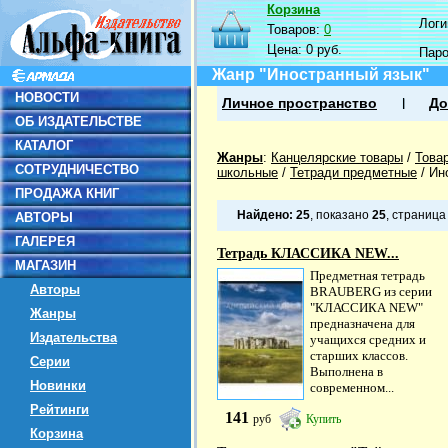
Корзина
Логин
Товаров:
0
Цена:
0 руб.
Пар
Жанр "Иностранный язык"
НОВОСТИ
Личное пространство
До
ОБ ИЗДАТЕЛЬСТВЕ
КАТАЛОГ
Жанры
:
Канцелярские товары
/
Това
СОТРУДНИЧЕСТВО
школьные
/
Тетради предметные
/
Ин
ПРОДАЖА КНИГ
Найдено:
25
, показано
25
, страниц
АВТОРЫ
ГАЛЕРЕЯ
Тетрадь КЛАССИКА NEW...
МАГАЗИН
Предметная тетрадь
Авторы
BRAUBERG из серии
"КЛАССИКА NEW"
Жанры
предназначена для
Издательства
учащихся средних и
старших классов.
Серии
Выполнена в
Новинки
современном...
Рейтинги
141
руб
Купить
Корзина